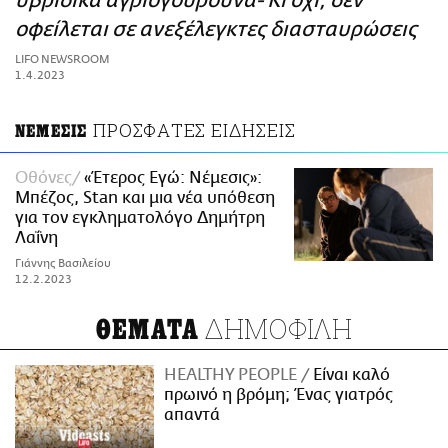
υβριδικά αγριογούρουνα- Κι όχι, δεν
ΑΜΠΑ
οφείλεται σε ανεξέλεγκτες διασταυρώσεις
PRINT
LIFO NEWSROOM
1.4.2023
ΠΡΟΣΦΑΤΕΣ ΕΙΔΗΣΕΙΣ
ΝΕΜΕΣΙΣ
Οθόνες
«Έτερος Εγώ: Νέμεσις»:
Μπέζος, Stan και μια νέα υπόθεση
για τον εγκληματολόγο Δημήτρη
Λαΐνη
Γιάννης Βασιλείου
12.2.2023
ΔΗΜΟΦΙΛΗ
ΘΕΜΑΤΑ
HEALTHY PEOPLE
Είναι καλό
πρωινό η βρόμη; Ένας γιατρός
απαντά