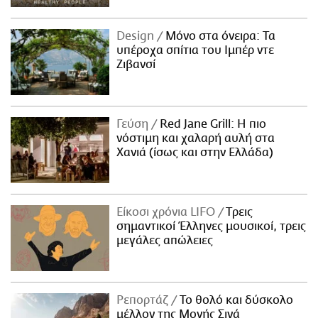
Design
Μόνο στα όνειρα: Τα
υπέροχα σπίτια του Ιμπέρ ντε
Ζιβανσί
Γεύση
Red Jane Grill: Η πιο
νόστιμη και χαλαρή αυλή στα
Χανιά (ίσως και στην Ελλάδα)
Είκοσι χρόνια LIFO
Tρεις
σημαντικοί Έλληνες μουσικοί, τρεις
μεγάλες απώλειες
Ρεπορτάζ
Το θολό και δύσκολο
μέλλον της Μονής Σινά