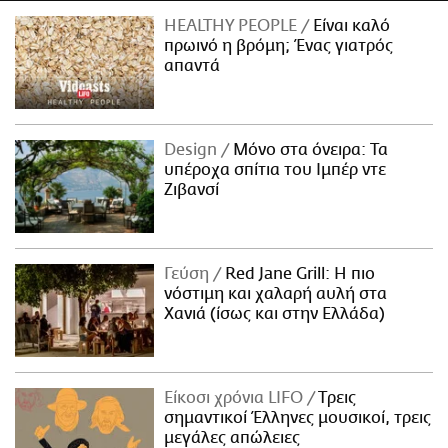
HEALTHY PEOPLE
Είναι καλό
πρωινό η βρόμη; Ένας γιατρός
απαντά
Design
Μόνο στα όνειρα: Τα
υπέροχα σπίτια του Ιμπέρ ντε
Ζιβανσί
Γεύση
Red Jane Grill: Η πιο
νόστιμη και χαλαρή αυλή στα
Χανιά (ίσως και στην Ελλάδα)
Είκοσι χρόνια LIFO
Tρεις
σημαντικοί Έλληνες μουσικοί, τρεις
μεγάλες απώλειες