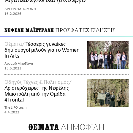
Αιγάλεω έγινε θεατρικό έργο
ΑΜΠΑ
ΑΡΓΥΡΩ ΜΠΟΖΩΝΗ
PRINT
16.2.2026
ΠΡΟΣΦΑΤΕΣ ΕΙΔΗΣΕΙΣ
ΝΕΦΕΛΗ ΜΑΪΣΤΡΑΛΗ
Θέματα
Τέσσερις γυναίκες
δημιουργοί μιλούν για το Women
In Arts
Αργυρώ Μποζώνη
13.5.2023
Οδηγός Τέχνες & Πολιτισμός
Αριστερόχειρες της Νεφέλης
Μαϊστράλη από την Ομάδα
4Frontal
The LiFO team
4.4.2022
ΔΗΜΟΦΙΛΗ
ΘΕΜΑΤΑ