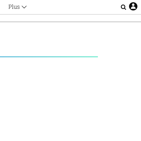
Plus
Θέματα
Συνεντεύξεις
Videos
Α
τα
Αφιερώματα
Ζώδια
Εξομολογήσεις
Blogs
η
Οι Αθηναίοι
Απώλειες
Lgbtqi+
Επιλογές