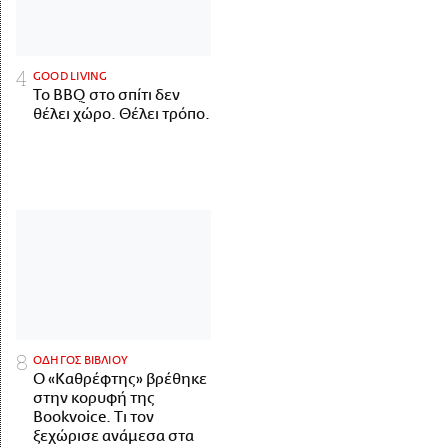
GOOD LIVING
Το BBQ στο σπίτι δεν
θέλει χώρο. Θέλει τρόπο.
ΟΔΗΓΟΣ ΒΙΒΛΙΟΥ
Ο «Καθρέφτης» βρέθηκε
στην κορυφή της
Bookvoice. Τι τον
ξεχώρισε ανάμεσα στα