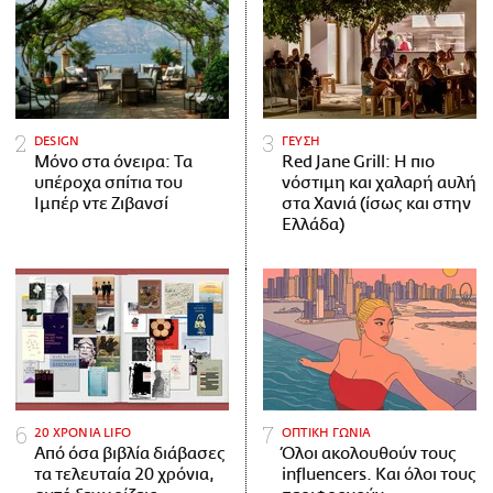
DESIGN
ΓΕΥΣΗ
Μόνο στα όνειρα: Τα
Red Jane Grill: Η πιο
υπέροχα σπίτια του
νόστιμη και χαλαρή αυλή
Ιμπέρ ντε Ζιβανσί
στα Χανιά (ίσως και στην
Ελλάδα)
20 ΧΡΟΝΙΑ LIFO
ΟΠΤΙΚΗ ΓΩΝΙΑ
Από όσα βιβλία διάβασες
Όλοι ακολουθούν τους
τα τελευταία 20 χρόνια,
influencers. Και όλοι τους