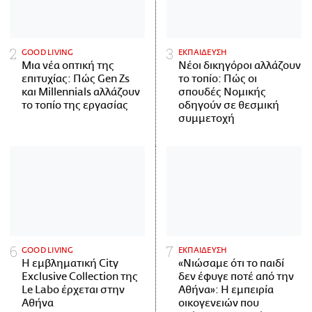
GOOD LIVING
ΕΚΠΑΙΔΕΥΣΗ
Μια νέα οπτική της
Νέοι δικηγόροι αλλάζουν
επιτυχίας: Πώς Gen Zs
το τοπίο: Πώς οι
και Millennials αλλάζουν
σπουδές Νομικής
το τοπίο της εργασίας
οδηγούν σε θεσμική
συμμετοχή
GOOD LIVING
ΕΚΠΑΙΔΕΥΣΗ
Η εμβληματική City
«Νιώσαμε ότι το παιδί
Exclusive Collection της
δεν έφυγε ποτέ από την
Le Labo έρχεται στην
Αθήνα»: Η εμπειρία
Αθήνα
οικογενειών που