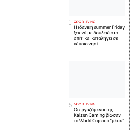
GOOD LIVING
Η ιδανική summer Friday
ξεκινά με δουλειά στο
σπίτι και καταλήγει σε
κάποιο νησί
GOOD LIVING
Οι εργαζόμενοι της
Kaizen Gaming βίωσαν
το World Cup από "μέσα"