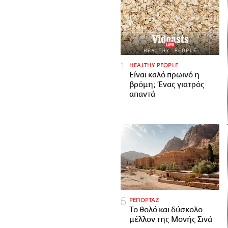
HEALTHY PEOPLE
Είναι καλό πρωινό η
βρόμη; Ένας γιατρός
απαντά
ΡΕΠΟΡΤΑΖ
Το θολό και δύσκολο
μέλλον της Μονής Σινά