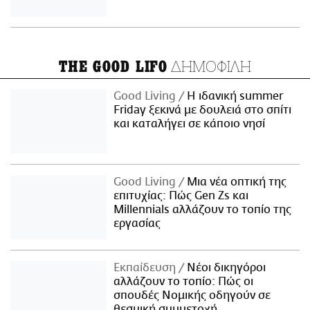
ΔΗΜΟΦΙΛΗ
THE GOOD LIFO
Good Living
Η ιδανική summer
Friday ξεκινά με δουλειά στο σπίτι
και καταλήγει σε κάποιο νησί
Good Living
Μια νέα οπτική της
επιτυχίας: Πώς Gen Zs και
Millennials αλλάζουν το τοπίο της
εργασίας
Εκπαίδευση
Νέοι δικηγόροι
αλλάζουν το τοπίο: Πώς οι
σπουδές Νομικής οδηγούν σε
θεσμική συμμετοχή