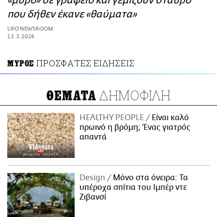
«μύρο» σε γραφείο και γεμίζουν σταυρό
ΑΜΠΑ
που δήθεν έκανε «θαύματα»
PRINT
LIFO NEWSROOM
13.3.2024
ΠΡΟΣΦΑΤΕΣ ΕΙΔΗΣΕΙΣ
ΜΥΡΟΣ
ΔΗΜΟΦΙΛΗ
ΘΕΜΑΤΑ
HEALTHY PEOPLE
Είναι καλό
πρωινό η βρόμη; Ένας γιατρός
απαντά
Design
Μόνο στα όνειρα: Τα
υπέροχα σπίτια του Ιμπέρ ντε
Ζιβανσί