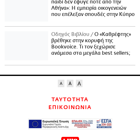
παιδί δεν έφυγε ποτέ από την
Αθήνα»: Η εμπειρία οικογενειών
που επέλεξαν σπουδές στην Κύπρο
Οδηγός Βιβλίου
Ο «Καθρέφτης»
βρέθηκε στην κορυφή της
Bookvoice. Τι τον ξεχώρισε
ανάμεσα στα μεγάλα best sellers;
ΤΑΥΤΟΤΗΤΑ
ΕΠΙΚΟΙΝΩΝΙΑ