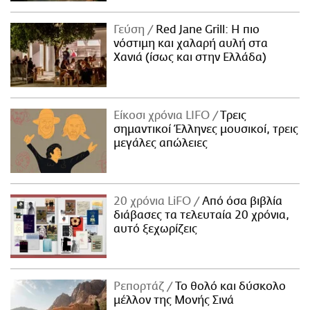
Γεύση
Red Jane Grill: Η πιο
νόστιμη και χαλαρή αυλή στα
Χανιά (ίσως και στην Ελλάδα)
Είκοσι χρόνια LIFO
Tρεις
σημαντικοί Έλληνες μουσικοί, τρεις
μεγάλες απώλειες
20 χρόνια LiFO
Από όσα βιβλία
διάβασες τα τελευταία 20 χρόνια,
αυτό ξεχωρίζεις
Ρεπορτάζ
Το θολό και δύσκολο
μέλλον της Μονής Σινά