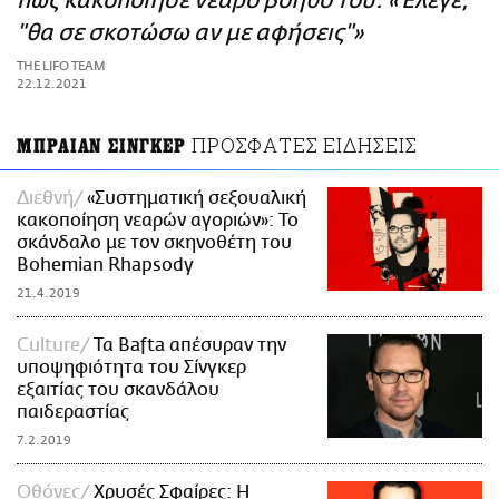
πως κακοποίησε νεαρό βοηθό του: «Έλεγε,
ΑΜΠΑ
"θα σε σκοτώσω αν με αφήσεις"»
PRINT
THE LIFO TEAM
22.12.2021
ΠΡΟΣΦΑΤΕΣ ΕΙΔΗΣΕΙΣ
ΜΠΡΑΙΑΝ ΣΙΝΓΚΕΡ
Διεθνή
«Συστηματική σεξουαλική
κακοποίηση νεαρών αγοριών»: Το
σκάνδαλο με τον σκηνοθέτη του
Bohemian Rhapsody
21.4.2019
Culture
Τα Bafta απέσυραν την
υποψηφιότητα του Σίνγκερ
εξαιτίας του σκανδάλου
παιδεραστίας
7.2.2019
Οθόνες
Χρυσές Σφαίρες: Η