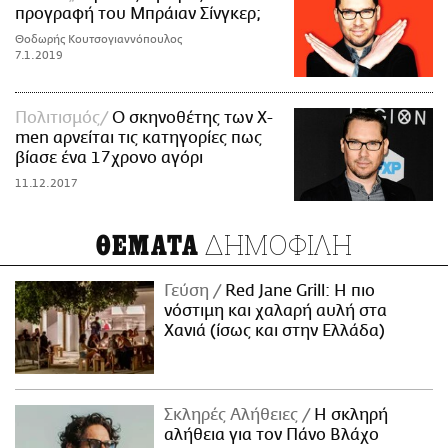
προγραφή του Μπράιαν Σίνγκερ;
Θοδωρής Κουτσογιαννόπουλος
7.1.2019
Πολιτισμός
Ο σκηνοθέτης των X-
men αρνείται τις κατηγορίες πως
βίασε ένα 17χρονο αγόρι
11.12.2017
ΔΗΜΟΦΙΛΗ
ΘΕΜΑΤΑ
Γεύση
Red Jane Grill: Η πιο
νόστιμη και χαλαρή αυλή στα
Χανιά (ίσως και στην Ελλάδα)
Σκληρές Αλήθειες
H σκληρή
αλήθεια για τον Πάνο Βλάχο