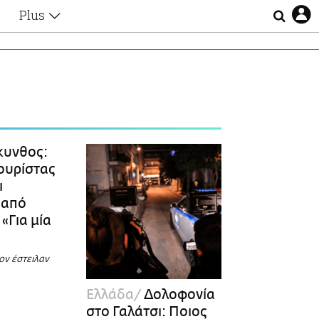
Plus
Θέματα
Συνεντεύξεις
Videos
τα
Αφιερώματα
Ζώδια
Εξομολογήσεις
Blogs
η
κυνθος:
Οι Αθηναίοι
ουρίστας
Απώλειες
ι
Lgbtqi+
 από
Επιλογές
«Για μία
τον έστειλαν
Ελλάδα
Δολοφονία
στο Γαλάτσι: Ποιος