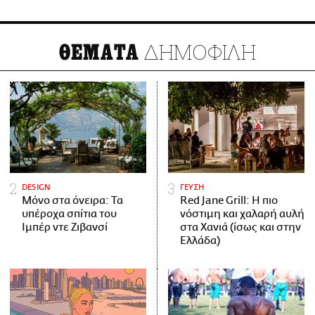
ΔΗΜΟΦΙΛΗ
ΘΕΜΑΤΑ
DESIGN
ΓΕΥΣΗ
Μόνο στα όνειρα: Τα
Red Jane Grill: Η πιο
υπέροχα σπίτια του
νόστιμη και χαλαρή αυλή
Ιμπέρ ντε Ζιβανσί
στα Χανιά (ίσως και στην
Ελλάδα)