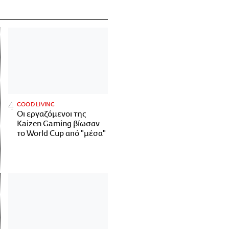
GOOD LIVING
Οι εργαζόμενοι της
Kaizen Gaming βίωσαν
το World Cup από "μέσα"