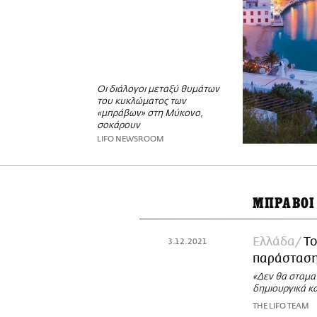
Οι διάλογοι μεταξύ θυμάτων
του κυκλώματος των
«μπράβων» στη Μύκονο,
σοκάρουν
LIFO NEWSROOM
ΜΠΡΑΒΟΙ
Ελλάδα
Το
3.12.2021
παράσταση
«Δεν θα σταμα
δημιουργικά κα
THE LIFO TEAM