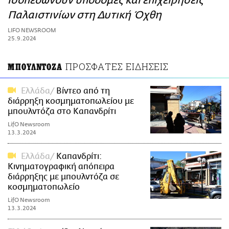
ισοπεδώνουν υποδομές και επιχειρήσεις
ΑΜΠΑ
Παλαιστινίων στη Δυτική Όχθη
PRINT
LIFO NEWSROOM
25.9.2024
ΠΡΟΣΦΑΤΕΣ ΕΙΔΗΣΕΙΣ
ΜΠΟΥΛΝΤΟΖΑ
Ελλάδα
Βίντεο από τη
διάρρηξη κοσμηματοπωλείου με
μπουλντόζα στο Καπανδρίτι
LifO Newsroom
13.3.2024
Ελλάδα
Καπανδρίτι:
Κινηματογραφική απόπειρα
διάρρηξης με μπουλντόζα σε
κοσμηματοπωλείο
LifO Newsroom
13.3.2024