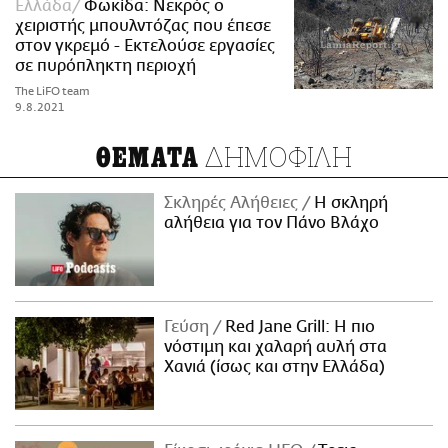
Ελλάδα
Φωκίδα: Νεκρός ο
χειριστής μπουλντόζας που έπεσε
στον γκρεμό - Εκτελούσε εργασίες
σε πυρόπληκτη περιοχή
The LiFO team
9.8.2021
ΔΗΜΟΦΙΛΗ
ΘΕΜΑΤΑ
Σκληρές Αλήθειες
H σκληρή
αλήθεια για τον Πάνο Βλάχο
Γεύση
Red Jane Grill: Η πιο
νόστιμη και χαλαρή αυλή στα
Χανιά (ίσως και στην Ελλάδα)