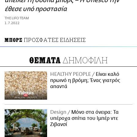
απειλεί τη σούπα μπορς – Η Unesco την
ΑΜΠΑ
έθεσε υπό προστασία
PRINT
THE LIFO TEAM
1.7.2022
ΠΡΟΣΦΑΤΕΣ ΕΙΔΗΣΕΙΣ
ΜΠΟΡΣ
ΔΗΜΟΦΙΛΗ
ΘΕΜΑΤΑ
HEALTHY PEOPLE
Είναι καλό
πρωινό η βρόμη; Ένας γιατρός
απαντά
Design
Μόνο στα όνειρα: Τα
υπέροχα σπίτια του Ιμπέρ ντε
Ζιβανσί