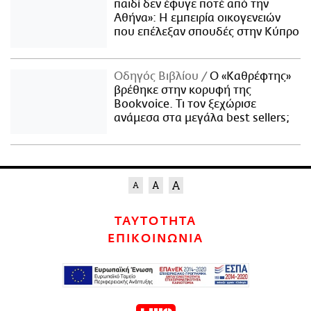
παιδί δεν έφυγε ποτέ από την
Αθήνα»: Η εμπειρία οικογενειών
που επέλεξαν σπουδές στην Κύπρο
Οδηγός Βιβλίου
Ο «Καθρέφτης»
βρέθηκε στην κορυφή της
Bookvoice. Τι τον ξεχώρισε
ανάμεσα στα μεγάλα best sellers;
ΤΑΥΤΟΤΗΤΑ
ΕΠΙΚΟΙΝΩΝΙΑ