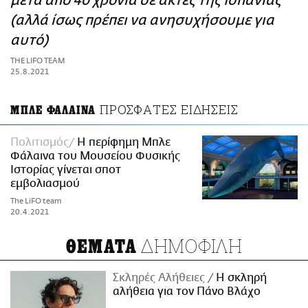
μετά από 40 χρόνια σε ακτές της Ισπανίας
ΑΜΠΑ
(αλλά ίσως πρέπει να ανησυχήσουμε για
PRINT
αυτό)
THE LIFO TEAM
25.8.2021
ΠΡΟΣΦΑΤΕΣ ΕΙΔΗΣΕΙΣ
ΜΠΛΕ ΦΑΛΑΙΝΑ
Πολιτισμός
Η περίφημη Μπλε
Φάλαινα του Μουσείου Φυσικής
Ιστορίας γίνεται σποτ
εμβολιασμού
The LiFO team
20.4.2021
ΔΗΜΟΦΙΛΗ
ΘΕΜΑΤΑ
Σκληρές Αλήθειες
H σκληρή
αλήθεια για τον Πάνο Βλάχο