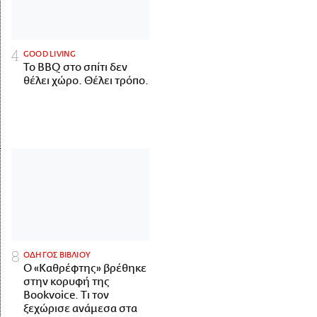
GOOD LIVING
Το BBQ στο σπίτι δεν
θέλει χώρο. Θέλει τρόπο.
ΟΔΗΓΟΣ ΒΙΒΛΙΟΥ
Ο «Καθρέφτης» βρέθηκε
στην κορυφή της
Bookvoice. Τι τον
ξεχώρισε ανάμεσα στα