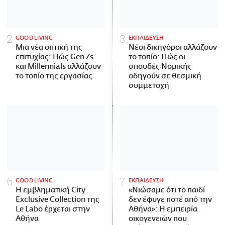
GOOD LIVING
ΕΚΠΑΙΔΕΥΣΗ
Μια νέα οπτική της
Νέοι δικηγόροι αλλάζουν
επιτυχίας: Πώς Gen Zs
το τοπίο: Πώς οι
και Millennials αλλάζουν
σπουδές Νομικής
το τοπίο της εργασίας
οδηγούν σε θεσμική
συμμετοχή
GOOD LIVING
ΕΚΠΑΙΔΕΥΣΗ
Η εμβληματική City
«Νιώσαμε ότι το παιδί
Exclusive Collection της
δεν έφυγε ποτέ από την
Le Labo έρχεται στην
Αθήνα»: Η εμπειρία
Αθήνα
οικογενειών που