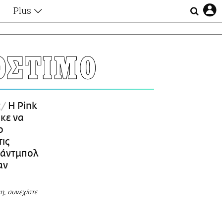
Plus
Θέματα
Συνεντεύξεις
Videos
ΟΣΤΙΜΟ
τα
Αφιερώματα
Ζώδια
Εξομολογήσεις
Blogs
η
ς
Η Pink
Οι Αθηναίοι
κε να
Απώλειες
ο
Lgbtqi+
τις
Επιλογές
χάντμπολ
αν
, συνεχίστε