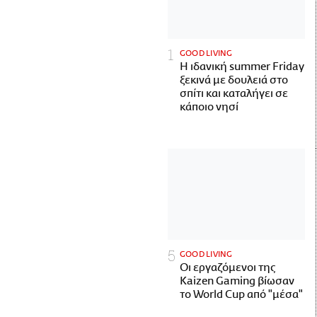
GOOD LIVING
Η ιδανική summer Friday
ξεκινά με δουλειά στο
σπίτι και καταλήγει σε
κάποιο νησί
GOOD LIVING
Οι εργαζόμενοι της
Kaizen Gaming βίωσαν
το World Cup από "μέσα"