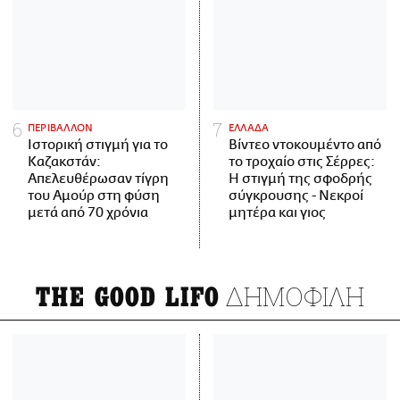
ΠΕΡΙΒΑΛΛΟΝ
ΕΛΛΑΔΑ
Ιστορική στιγμή για το
Βίντεο ντοκουμέντο από
Καζακστάν:
το τροχαίο στις Σέρρες:
Απελευθέρωσαν τίγρη
Η στιγμή της σφοδρής
του Αμούρ στη φύση
σύγκρουσης - Νεκροί
μετά από 70 χρόνια
μητέρα και γιος
ΔΗΜΟΦΙΛΗ
THE GOOD LIFO