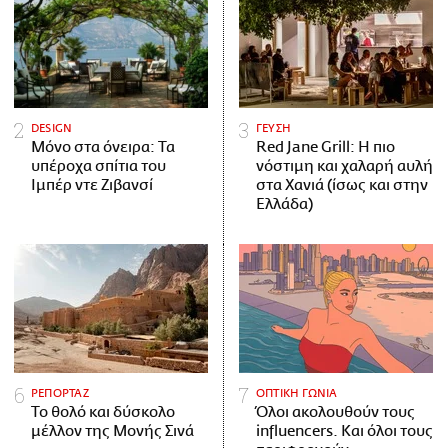
DESIGN
ΓΕΥΣΗ
Μόνο στα όνειρα: Τα
Red Jane Grill: Η πιο
υπέροχα σπίτια του
νόστιμη και χαλαρή αυλή
Ιμπέρ ντε Ζιβανσί
στα Χανιά (ίσως και στην
Ελλάδα)
ΡΕΠΟΡΤΑΖ
ΟΠΤΙΚΗ ΓΩΝΙΑ
Το θολό και δύσκολο
Όλοι ακολουθούν τους
μέλλον της Μονής Σινά
influencers. Και όλοι τους