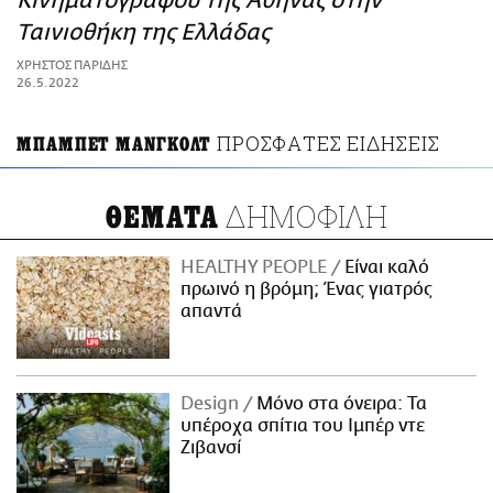
Κινηματογράφου της Αθήνας στην
ΑΜΠΑ
Ταινιοθήκη της Ελλάδας
PRINT
ΧΡΗΣΤΟΣ ΠΑΡΙΔΗΣ
26.5.2022
ΠΡΟΣΦΑΤΕΣ ΕΙΔΗΣΕΙΣ
ΜΠΑΜΠΕΤ ΜΑΝΓΚΟΛΤ
ΔΗΜΟΦΙΛΗ
ΘΕΜΑΤΑ
HEALTHY PEOPLE
Είναι καλό
πρωινό η βρόμη; Ένας γιατρός
απαντά
Design
Μόνο στα όνειρα: Τα
υπέροχα σπίτια του Ιμπέρ ντε
Ζιβανσί