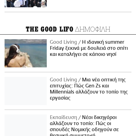
ΔΗΜΟΦΙΛΗ
THE GOOD LIFO
Good Living
Η ιδανική summer
Friday ξεκινά με δουλειά στο σπίτι
και καταλήγει σε κάποιο νησί
Good Living
Μια νέα οπτική της
επιτυχίας: Πώς Gen Zs και
Millennials αλλάζουν το τοπίο της
εργασίας
Εκπαίδευση
Νέοι δικηγόροι
αλλάζουν το τοπίο: Πώς οι
σπουδές Νομικής οδηγούν σε
θεσμική συμμετοχή