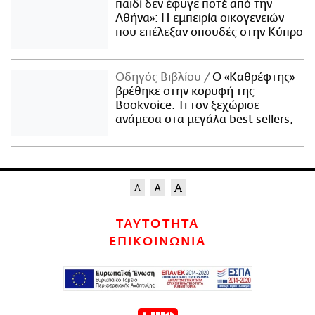
παιδί δεν έφυγε ποτέ από την
Αθήνα»: Η εμπειρία οικογενειών
που επέλεξαν σπουδές στην Κύπρο
Οδηγός Βιβλίου
Ο «Καθρέφτης»
βρέθηκε στην κορυφή της
Bookvoice. Τι τον ξεχώρισε
ανάμεσα στα μεγάλα best sellers;
ΤΑΥΤΟΤΗΤΑ
ΕΠΙΚΟΙΝΩΝΙΑ