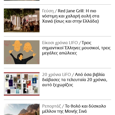
Γεύση
Red Jane Grill: Η πιο
νόστιμη και χαλαρή αυλή στα
Χανιά (ίσως και στην Ελλάδα)
Είκοσι χρόνια LIFO
Tρεις
σημαντικοί Έλληνες μουσικοί, τρεις
μεγάλες απώλειες
20 χρόνια LiFO
Από όσα βιβλία
διάβασες τα τελευταία 20 χρόνια,
αυτό ξεχωρίζεις
Ρεπορτάζ
Το θολό και δύσκολο
μέλλον της Μονής Σινά