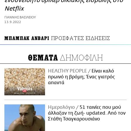
ενσυνείδητο θρίλερ οικιακής εισβολής στο
ΑΜΠΑ
Netflix
PRINT
ΓΙΑΝΝΗΣ ΒΑΣΙΛΕΙΟΥ
13.9.2022
ΠΡΟΣΦΑΤΕΣ ΕΙΔΗΣΕΙΣ
ΜΠΑΜΠΑΚ ΑΝΒΑΡΙ
ΔΗΜΟΦΙΛΗ
ΘΕΜΑΤΑ
HEALTHY PEOPLE
Είναι καλό
πρωινό η βρόμη; Ένας γιατρός
απαντά
Ημερολόγιο
51 ταινίες που μού
άλλαξαν τη ζωή- updated. Aπό τον
Στάθη Τσαγκαρουσιάνο