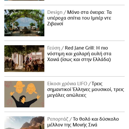
Design
Μόνο στα όνειρα: Τα
υπέροχα σπίτια του Ιμπέρ ντε
Ζιβανσί
Γεύση
Red Jane Grill: Η πιο
νόστιμη και χαλαρή αυλή στα
Χανιά (ίσως και στην Ελλάδα)
Είκοσι χρόνια LIFO
Tρεις
σημαντικοί Έλληνες μουσικοί, τρεις
μεγάλες απώλειες
Ρεπορτάζ
Το θολό και δύσκολο
μέλλον της Μονής Σινά