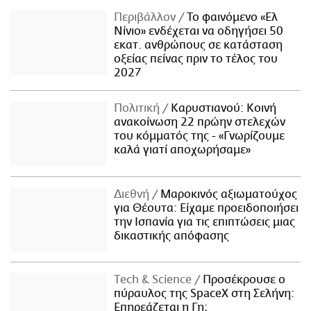
Περιβάλλον
Το φαινόμενο «Ελ
Νίνιο» ενδέχεται να οδηγήσει 50
εκατ. ανθρώπους σε κατάσταση
οξείας πείνας πριν το τέλος του
2027
Πολιτική
Καρυστιανού: Κοινή
ανακοίνωση 22 πρώην στελεχών
του κόμματός της - «Γνωρίζουμε
καλά γιατί αποχωρήσαμε»
Διεθνή
Μαροκινός αξιωματούχος
για Θέουτα: Είχαμε προειδοποιήσει
την Ισπανία για τις επιπτώσεις μιας
δικαστικής απόφασης
Τech & Science
Προσέκρουσε ο
πύραυλος της SpaceX στη Σελήνη:
Επηρεάζεται η Γη;