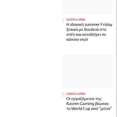
GOOD LIVING
Η ιδανική summer Friday
ξεκινά με δουλειά στο
σπίτι και καταλήγει σε
κάποιο νησί
GOOD LIVING
Οι εργαζόμενοι της
Kaizen Gaming βίωσαν
το World Cup από "μέσα"