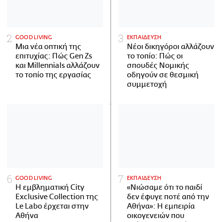
GOOD LIVING
ΕΚΠΑΙΔΕΥΣΗ
Μια νέα οπτική της
Νέοι δικηγόροι αλλάζουν
επιτυχίας: Πώς Gen Zs
το τοπίο: Πώς οι
και Millennials αλλάζουν
σπουδές Νομικής
το τοπίο της εργασίας
οδηγούν σε θεσμική
συμμετοχή
GOOD LIVING
ΕΚΠΑΙΔΕΥΣΗ
Η εμβληματική City
«Νιώσαμε ότι το παιδί
Exclusive Collection της
δεν έφυγε ποτέ από την
Le Labo έρχεται στην
Αθήνα»: Η εμπειρία
Αθήνα
οικογενειών που