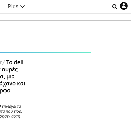
Plus
Θέματα
Συνεντεύξεις
Videos
τα
Αφιερώματα
Ζώδια
Εξομολογήσεις
Blogs
η
t
Το deli
Οι Αθηναίοι
 ουρές
Απώλειες
α, μια
Lgbtqi+
άχανο και
Επιλογές
ορφο
 επιλέγει τα
τα που είδε,
όθησε» αυτή