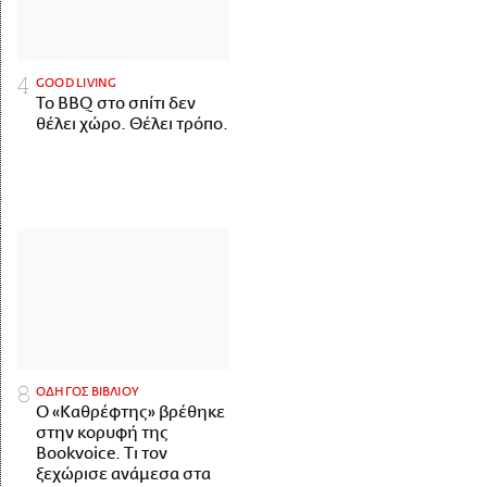
GOOD LIVING
Το BBQ στο σπίτι δεν
θέλει χώρο. Θέλει τρόπο.
ΟΔΗΓΟΣ ΒΙΒΛΙΟΥ
Ο «Καθρέφτης» βρέθηκε
στην κορυφή της
Bookvoice. Τι τον
ξεχώρισε ανάμεσα στα