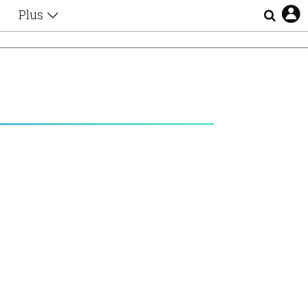
Plus
Θέματα
Συνεντεύξεις
Videos
τα
Αφιερώματα
Ζώδια
Εξομολογήσεις
Blogs
η
Οι Αθηναίοι
Απώλειες
Lgbtqi+
Επιλογές