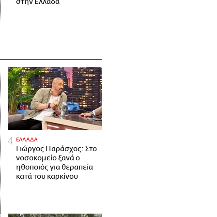
στην Ελλάδα
ΕΛΛΑΔΑ
Γιώργος Παράσχος: Στο
νοσοκομείο ξανά ο
ηθοποιός για θεραπεία
κατά του καρκίνου