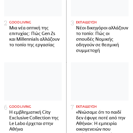
GOOD LIVING
ΕΚΠΑΙΔΕΥΣΗ
Μια νέα οπτική της
Νέοι δικηγόροι αλλάζουν
επιτυχίας: Πώς Gen Zs
το τοπίο: Πώς οι
και Millennials αλλάζουν
σπουδές Νομικής
το τοπίο της εργασίας
οδηγούν σε θεσμική
συμμετοχή
GOOD LIVING
ΕΚΠΑΙΔΕΥΣΗ
Η εμβληματική City
«Νιώσαμε ότι το παιδί
Exclusive Collection της
δεν έφυγε ποτέ από την
Le Labo έρχεται στην
Αθήνα»: Η εμπειρία
Αθήνα
οικογενειών που