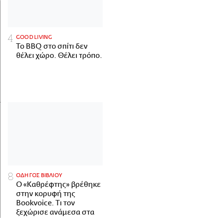
GOOD LIVING
Το BBQ στο σπίτι δεν
θέλει χώρο. Θέλει τρόπο.
ΟΔΗΓΟΣ ΒΙΒΛΙΟΥ
Ο «Καθρέφτης» βρέθηκε
στην κορυφή της
Bookvoice. Τι τον
ξεχώρισε ανάμεσα στα