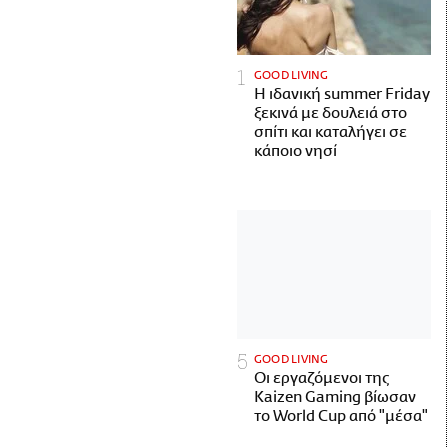
GOOD LIVING
Η ιδανική summer Friday
ξεκινά με δουλειά στο
σπίτι και καταλήγει σε
κάποιο νησί
GOOD LIVING
Οι εργαζόμενοι της
Kaizen Gaming βίωσαν
το World Cup από "μέσα"