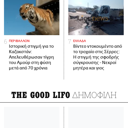
ΠΕΡΙΒΑΛΛΟΝ
ΕΛΛΑΔΑ
Ιστορική στιγμή για το
Βίντεο ντοκουμέντο από
Καζακστάν:
το τροχαίο στις Σέρρες:
Απελευθέρωσαν τίγρη
Η στιγμή της σφοδρής
του Αμούρ στη φύση
σύγκρουσης - Νεκροί
μετά από 70 χρόνια
μητέρα και γιος
ΔΗΜΟΦΙΛΗ
THE GOOD LIFO