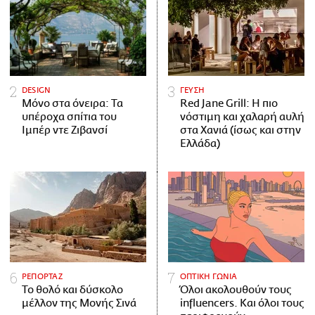
DESIGN
ΓΕΥΣΗ
Μόνο στα όνειρα: Τα
Red Jane Grill: Η πιο
υπέροχα σπίτια του
νόστιμη και χαλαρή αυλή
Ιμπέρ ντε Ζιβανσί
στα Χανιά (ίσως και στην
Ελλάδα)
ΡΕΠΟΡΤΑΖ
ΟΠΤΙΚΗ ΓΩΝΙΑ
Το θολό και δύσκολο
Όλοι ακολουθούν τους
μέλλον της Μονής Σινά
influencers. Και όλοι τους