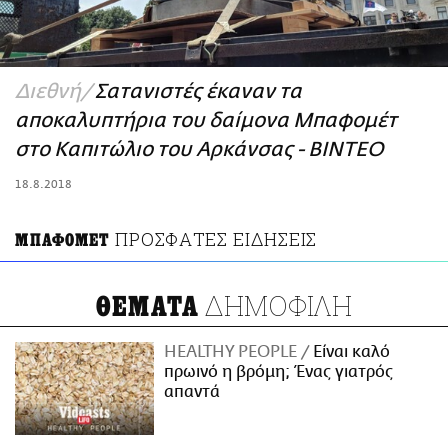
ΑΜΠΑ
PRINT
Διεθνή
Σατανιστές έκαναν τα
αποκαλυπτήρια του δαίμονα Μπαφομέτ
στο Καπιτώλιο του Αρκάνσας - ΒΙΝΤΕΟ
18.8.2018
ΠΡΟΣΦΑΤΕΣ ΕΙΔΗΣΕΙΣ
ΜΠΑΦΟΜΕΤ
ΔΗΜΟΦΙΛΗ
ΘΕΜΑΤΑ
HEALTHY PEOPLE
Είναι καλό
πρωινό η βρόμη; Ένας γιατρός
απαντά