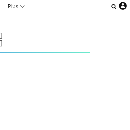
Plus
Θέματα
Συνεντεύξεις
Videos
Σ
τα
Αφιερώματα
Ζώδια
Εξομολογήσεις
Blogs
η
Οι Αθηναίοι
Απώλειες
Lgbtqi+
Επιλογές