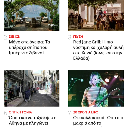
DESIGN
ΓΕΥΣΗ
Μόνο στα όνειρα: Τα
Red Jane Grill: Η πιο
υπέροχα σπίτια του
νόστιμη και χαλαρή αυλή
Ιμπέρ ντε Ζιβανσί
στα Χανιά (ίσως και στην
Ελλάδα)
ΟΠΤΙΚΗ ΓΩΝΙΑ
20 ΧΡΟΝΙΑ LIFO
Όπου και να ταξιδέψω η
Οι εναλλακτικοί: Όσο πιο
Αθήνα με πληγώνει
μακριά από το