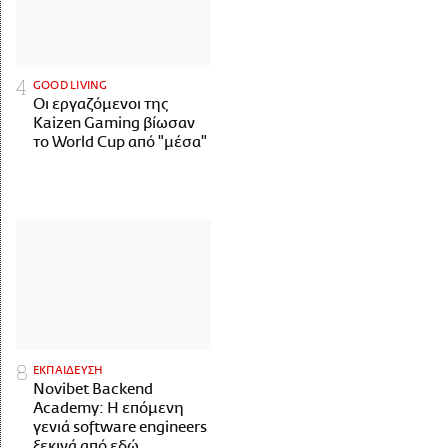
GOOD LIVING
Οι εργαζόμενοι της
Kaizen Gaming βίωσαν
το World Cup από "μέσα"
ΕΚΠΑΙΔΕΥΣΗ
Novibet Backend
Academy: Η επόμενη
γενιά software engineers
ξεκινά από εδώ