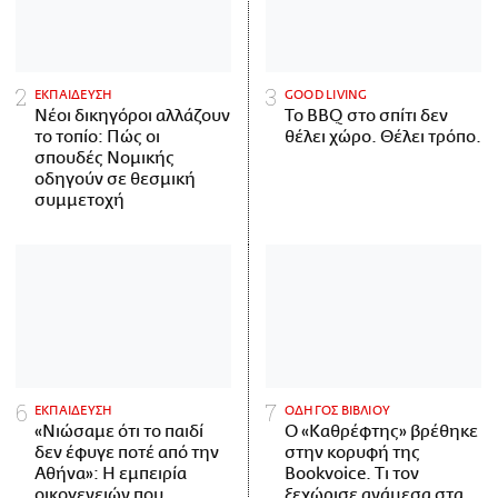
ΕΚΠΑΙΔΕΥΣΗ
GOOD LIVING
Νέοι δικηγόροι αλλάζουν
Το BBQ στο σπίτι δεν
το τοπίο: Πώς οι
θέλει χώρο. Θέλει τρόπο.
σπουδές Νομικής
οδηγούν σε θεσμική
συμμετοχή
ΕΚΠΑΙΔΕΥΣΗ
ΟΔΗΓΟΣ ΒΙΒΛΙΟΥ
«Νιώσαμε ότι το παιδί
Ο «Καθρέφτης» βρέθηκε
δεν έφυγε ποτέ από την
στην κορυφή της
Αθήνα»: Η εμπειρία
Bookvoice. Τι τον
οικογενειών που
ξεχώρισε ανάμεσα στα