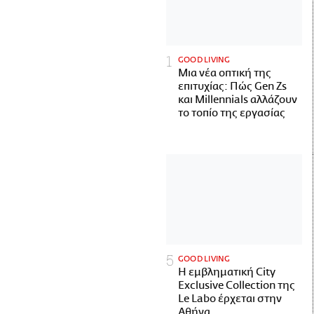
GOOD LIVING
Μια νέα οπτική της
επιτυχίας: Πώς Gen Zs
και Millennials αλλάζουν
το τοπίο της εργασίας
GOOD LIVING
Η εμβληματική City
Exclusive Collection της
Le Labo έρχεται στην
Αθήνα