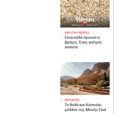
HEALTHY PEOPLE
Είναι καλό πρωινό η
βρόμη; Ένας γιατρός
απαντά
ΡΕΠΟΡΤΑΖ
Το θολό και δύσκολο
μέλλον της Μονής Σινά