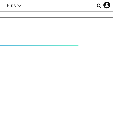
Plus
Θέματα
Συνεντεύξεις
Videos
τα
Αφιερώματα
Ζώδια
Εξομολογήσεις
Blogs
η
Οι Αθηναίοι
Απώλειες
Lgbtqi+
Επιλογές