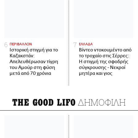
ΠΕΡΙΒΑΛΛΟΝ
ΕΛΛΑΔΑ
Ιστορική στιγμή για το
Βίντεο ντοκουμέντο από
Καζακστάν:
το τροχαίο στις Σέρρες:
Απελευθέρωσαν τίγρη
Η στιγμή της σφοδρής
του Αμούρ στη φύση
σύγκρουσης - Νεκροί
μετά από 70 χρόνια
μητέρα και γιος
ΔΗΜΟΦΙΛΗ
THE GOOD LIFO