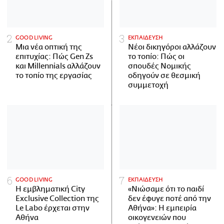
GOOD LIVING
ΕΚΠΑΙΔΕΥΣΗ
Μια νέα οπτική της
Νέοι δικηγόροι αλλάζουν
επιτυχίας: Πώς Gen Zs
το τοπίο: Πώς οι
και Millennials αλλάζουν
σπουδές Νομικής
το τοπίο της εργασίας
οδηγούν σε θεσμική
συμμετοχή
GOOD LIVING
ΕΚΠΑΙΔΕΥΣΗ
Η εμβληματική City
«Νιώσαμε ότι το παιδί
Exclusive Collection της
δεν έφυγε ποτέ από την
Le Labo έρχεται στην
Αθήνα»: Η εμπειρία
Αθήνα
οικογενειών που