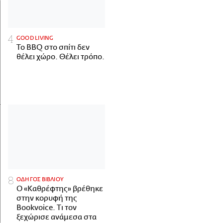
GOOD LIVING
Το BBQ στο σπίτι δεν
θέλει χώρο. Θέλει τρόπο.
ΟΔΗΓΟΣ ΒΙΒΛΙΟΥ
Ο «Καθρέφτης» βρέθηκε
στην κορυφή της
Bookvoice. Τι τον
ξεχώρισε ανάμεσα στα