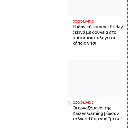
GOOD LIVING
Η ιδανική summer Friday
ξεκινά με δουλειά στο
σπίτι και καταλήγει σε
κάποιο νησί
GOOD LIVING
Οι εργαζόμενοι της
Kaizen Gaming βίωσαν
το World Cup από "μέσα"