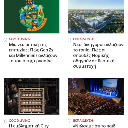
GOOD LIVING
ΕΚΠΑΙΔΕΥΣΗ
Μια νέα οπτική της
Νέοι δικηγόροι αλλάζουν
επιτυχίας: Πώς Gen Zs
το τοπίο: Πώς οι
και Millennials αλλάζουν
σπουδές Νομικής
το τοπίο της εργασίας
οδηγούν σε θεσμική
συμμετοχή
GOOD LIVING
ΕΚΠΑΙΔΕΥΣΗ
Η εμβληματική City
«Νιώσαμε ότι το παιδί