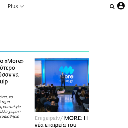
Plus
Θέματα
Συνεντεύξεις
Videos
τα
Αφιερώματα
Ζώδια
Εξομολογήσεις
Blogs
η
ο «More»
Οι Αθηναίοι
λύτερο
Απώλειες
ύσαν να
Lgbtqi+
ulp
Επιλογές
όνια, το
ότημα
γη νοσταλγία
 αλλά χωράει
 ευαισθησία
Επιχειρείν
MORE: Η
νέα εταιρεία του