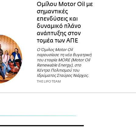
Ομίλου Motor Oil με
σημαντικές
επενδύσεις και
δυναμικό πλάνο
ανάπτυξης στον
τομέα των ΑΠΕ
O Όμιλος Motor Oil
παρουσίασε τη νέα θυγατρική
του εταιρία MORE (Motor Oil
Renewable Energy), στο
Κέντρο Πολιτισμού του
Ιδρύματος Σταύρος Νιάρχος.
THE LIFO TEAM