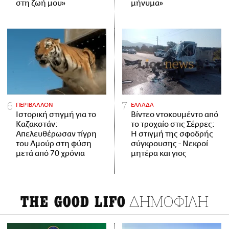
στη ζωή μου»
μήνυμα»
ΠΕΡΙΒΑΛΛΟΝ
ΕΛΛΑΔΑ
Ιστορική στιγμή για το
Βίντεο ντοκουμέντο από
Καζακστάν:
το τροχαίο στις Σέρρες:
Απελευθέρωσαν τίγρη
Η στιγμή της σφοδρής
του Αμούρ στη φύση
σύγκρουσης - Νεκροί
μετά από 70 χρόνια
μητέρα και γιος
ΔΗΜΟΦΙΛΗ
THE GOOD LIFO