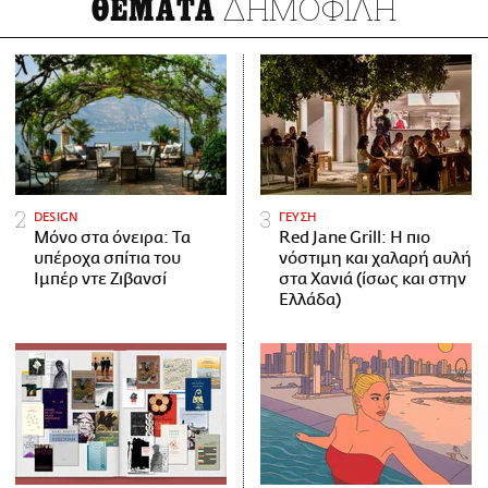
ΔΗΜΟΦΙΛΗ
ΘΕΜΑΤΑ
DESIGN
ΓΕΥΣΗ
Μόνο στα όνειρα: Τα
Red Jane Grill: Η πιο
υπέροχα σπίτια του
νόστιμη και χαλαρή αυλή
Ιμπέρ ντε Ζιβανσί
στα Χανιά (ίσως και στην
Ελλάδα)