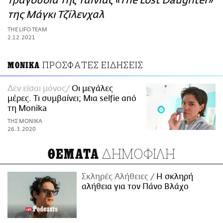
τραγούδια της ταινίας «The Lost Daughter»
ΑΜΠΑ
της Μάγκι Τζίλενχαλ
PRINT
THE LIFO TEAM
2.12.2021
ΠΡΟΣΦΑΤΕΣ ΕΙΔΗΣΕΙΣ
ΜΟΝΙΚΑ
Δεν είσαι μόνος
Οι μεγάλες
μέρες. Τι συμβαίνει; Μια selfie από
τη Monika
ΤΗΣ ΜΟΝΙΚΑ
26.3.2020
ΔΗΜΟΦΙΛΗ
ΘΕΜΑΤΑ
Σκληρές Αλήθειες
H σκληρή
αλήθεια για τον Πάνο Βλάχο