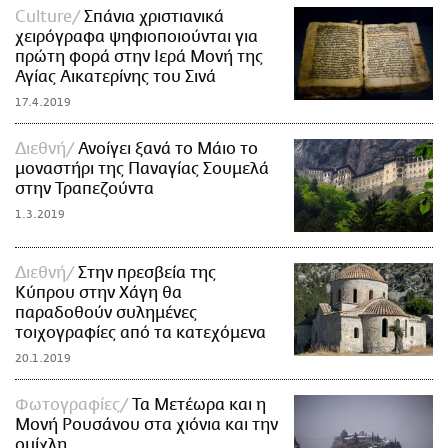
Culture
Σπάνια χριστιανικά
χειρόγραφα ψηφιοποιούνται για
πρώτη φορά στην Ιερά Μονή της
Αγίας Αικατερίνης του Σινά
17.4.2019
Διεθνή
Ανοίγει ξανά το Μάιο το
μοναστήρι της Παναγίας Σουμελά
στην Τραπεζούντα
1.3.2019
Διεθνή
Στην πρεσβεία της
Κύπρου στην Χάγη θα
παραδοθούν συλημένες
τοιχογραφίες από τα κατεχόμενα
20.1.2019
Φωτογραφίες
Τα Μετέωρα και η
Μονή Ρουσάνου στα χιόνια και την
ομίχλη