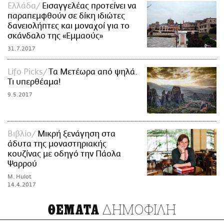
Ελλάδα
Εισαγγελέας προτείνει να
παραπεμφθούν σε δίκη ιδιώτες
δανειολήπτες και μοναχοί για το
σκάνδαλο της «Εμμαούς»
31.7.2017
Lifo Picks
Tα Μετέωρα από ψηλά.
Τι υπερθέαμα!
9.5.2017
Βιβλίο
Μικρή ξενάγηση στα
άδυτα της μοναστηριακής
κουζίνας με οδηγό την Πάολα
Ψαρρού
M. Hulot
14.4.2017
ΔΗΜΟΦΙΛΗ
ΘΕΜΑΤΑ