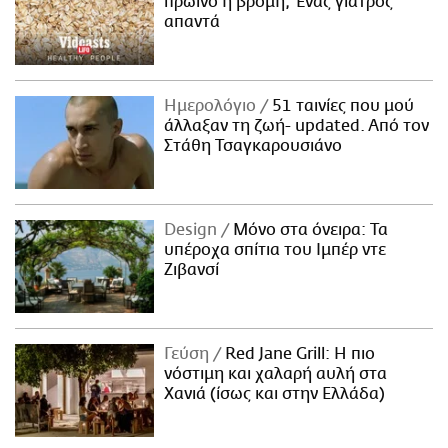
πρωινό η βρόμη; Ένας γιατρός
απαντά
Ημερολόγιο
51 ταινίες που μού
άλλαξαν τη ζωή- updated. Aπό τον
Στάθη Τσαγκαρουσιάνο
Design
Μόνο στα όνειρα: Τα
υπέροχα σπίτια του Ιμπέρ ντε
Ζιβανσί
Γεύση
Red Jane Grill: Η πιο
νόστιμη και χαλαρή αυλή στα
Χανιά (ίσως και στην Ελλάδα)