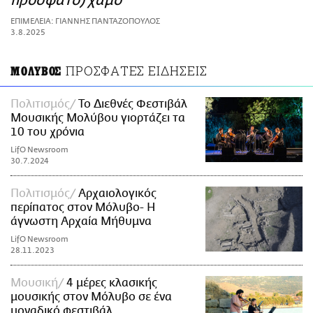
πρόσφατο) χαμό
ΑΜΠΑ
ΕΠΙΜΕΛΕΙΑ: ΓΙΑΝΝΗΣ ΠΑΝΤΑΖΟΠΟΥΛΟΣ
PRINT
3.8.2025
ΠΡΟΣΦΑΤΕΣ ΕΙΔΗΣΕΙΣ
ΜΟΛΥΒΟΣ
Πολιτισμός
Το Διεθνές Φεστιβάλ
Μουσικής Μολύβου γιορτάζει τα
10 του χρόνια
LifO Newsroom
30.7.2024
Πολιτισμός
Αρχαιολογικός
περίπατος στον Μόλυβο- H
άγνωστη Αρχαία Μήθυμνα
LifO Newsroom
28.11.2023
Μουσική
4 μέρες κλασικής
μουσικής στον Μόλυβο σε ένα
μοναδικό φεστιβάλ