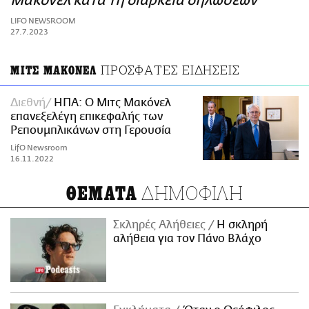
Μακόνελ κατά τη διάρκεια δηλώσεων
ΑΜΠΑ
LIFO NEWSROOM
PRINT
27.7.2023
ΠΡΟΣΦΑΤΕΣ ΕΙΔΗΣΕΙΣ
ΜΙΤΣ ΜΑΚΟΝΕΛ
Διεθνή
ΗΠΑ: Ο Μιτς Μακόνελ
επανεξελέγη επικεφαλής των
Ρεπουμπλικάνων στη Γερουσία
LifO Newsroom
16.11.2022
ΔΗΜΟΦΙΛΗ
ΘΕΜΑΤΑ
Σκληρές Αλήθειες
H σκληρή
αλήθεια για τον Πάνο Βλάχο