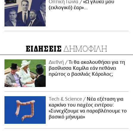
Οπτική Γωνία
«Ω γλυκύ μου
(εκλογικό) έαρ»…
ΔΗΜΟΦΙΛΗ
ΕΙΔΗΣΕΙΣ
Διεθνή
Τι θα ακολουθήσει για τη
βασίλισσα Καμίλα εάν πεθάνει
πρώτος ο βασιλιάς Κάρολος;
Τech & Science
Νέα εξέταση για
καρκίνο του παχέος εντέρου:
«Συνεχίζουμε να παραβλέπουμε το
βασικό μήνυμα»