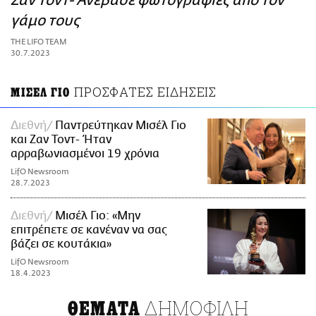
Ζαν Τοντ- Ανέβασε φωτογραφίες από τον
ΑΜΠΑ
γάμο τους
PRINT
THE LIFO TEAM
30.7.2023
ΠΡΟΣΦΑΤΕΣ ΕΙΔΗΣΕΙΣ
ΜΙΣΕΛ ΓΙΟ
Διεθνή
Παντρεύτηκαν Μισέλ Γιο
και Ζαν Τοντ- Ήταν
αρραβωνιασμένοι 19 χρόνια
LifO Newsroom
28.7.2023
Διεθνή
Μισέλ Γιο: «Μην
επιτρέπετε σε κανέναν να σας
βάζει σε κουτάκια»
LifO Newsroom
18.4.2023
ΔΗΜΟΦΙΛΗ
ΘΕΜΑΤΑ