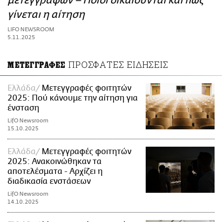
μετεγγραφών – Ποιοι δικαιούνται και πώς
ΑΜΠΑ
γίνεται η αίτηση
PRINT
LIFO NEWSROOM
5.11.2025
ΠΡΟΣΦΑΤΕΣ ΕΙΔΗΣΕΙΣ
ΜΕΤΕΓΓΡΑΦΕΣ
Ελλάδα
Μετεγγραφές φοιτητών
2025: Πού κάνουμε την αίτηση για
ένσταση
LifO Newsroom
15.10.2025
Ελλάδα
Μετεγγραφές φοιτητών
2025: Ανακοινώθηκαν τα
αποτελέσματα - Αρχίζει η
διαδικασία ενστάσεων
LifO Newsroom
14.10.2025