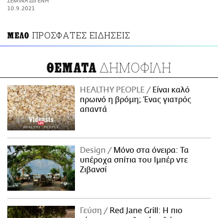
ΣΕΜΙΝΑ ΔΙΓΕΝΗ
ΑΜΠΑ
10.9.2021
PRINT
ΠΡΟΣΦΑΤΕΣ ΕΙΔΗΣΕΙΣ
ΜΕΛΟ
ΔΗΜΟΦΙΛΗ
ΘΕΜΑΤΑ
HEALTHY PEOPLE
Είναι καλό
πρωινό η βρόμη; Ένας γιατρός
απαντά
Design
Μόνο στα όνειρα: Τα
υπέροχα σπίτια του Ιμπέρ ντε
Ζιβανσί
Γεύση
Red Jane Grill: Η πιο