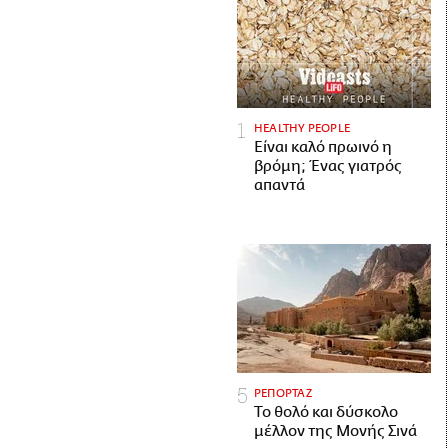
HEALTHY PEOPLE
Είναι καλό πρωινό η
βρόμη; Ένας γιατρός
απαντά
ΡΕΠΟΡΤΑΖ
Το θολό και δύσκολο
μέλλον της Μονής Σινά