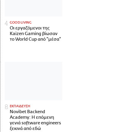
GOOD LIVING
Οι εργαζόμενοι της
Kaizen Gaming βίωσαν
το World Cup από "μέσα"
ΕΚΠΑΙΔΕΥΣΗ
Novibet Backend
Academy: Η επόμενη
γενιά software engineers
ξεκινά από εδώ