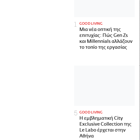
GOOD LIVING
Μια νέα οπτική της
επιτυχίας: Πώς Gen Zs
και Millennials αλλάζουν
το τοπίο της εργασίας
GOOD LIVING
Η εμβληματική City
Exclusive Collection της
Le Labo έρχεται στην
Αθήνα