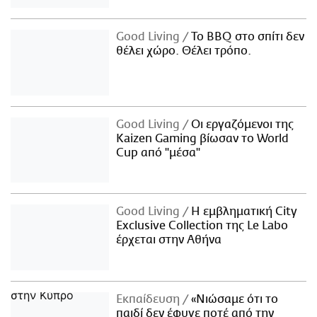
Good Living
Το BBQ στο σπίτι δεν
θέλει χώρο. Θέλει τρόπο.
Good Living
Οι εργαζόμενοι της
Kaizen Gaming βίωσαν το World
Cup από "μέσα"
Good Living
Η εμβληματική City
Exclusive Collection της Le Labo
έρχεται στην Αθήνα
Εκπαίδευση
«Νιώσαμε ότι το
παιδί δεν έφυγε ποτέ από την