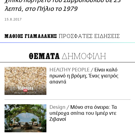
χίπικο πορτρέτο του Σαββόπουλου σε 23
ΑΜΠΑ
λεπτά, στο Πήλιο το 1979
PRINT
15.8.2017
ΠΡΟΣΦΑΤΕΣ ΕΙΔΗΣΕΙΣ
ΜΑΘΙΟΣ ΓΙΑΜΑΛΑΚΗΣ
ΔΗΜΟΦΙΛΗ
ΘΕΜΑΤΑ
HEALTHY PEOPLE
Είναι καλό
πρωινό η βρόμη; Ένας γιατρός
απαντά
Design
Μόνο στα όνειρα: Τα
υπέροχα σπίτια του Ιμπέρ ντε
Ζιβανσί