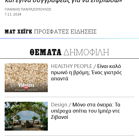
και έγινα συγγραφέας για να επιβιώσω»
ΑΜΠΑ
ΓΙΑΝΝΗΣ ΠΑΝΤΑΖΟΠΟΥΛΟΣ
PRINT
7.11.2024
ΠΡΟΣΦΑΤΕΣ ΕΙΔΗΣΕΙΣ
ΜΑΤ ΧΕΪΓΚ
ΔΗΜΟΦΙΛΗ
ΘΕΜΑΤΑ
HEALTHY PEOPLE
Είναι καλό
πρωινό η βρόμη; Ένας γιατρός
απαντά
Design
Μόνο στα όνειρα: Τα
υπέροχα σπίτια του Ιμπέρ ντε
Ζιβανσί