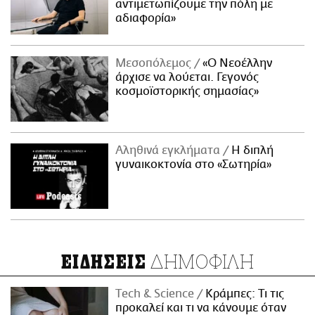
αντιμετωπίζουμε την πόλη με
αδιαφορία»
Μεσοπόλεμος
«Ο Νεοέλλην
άρχισε να λούεται. Γεγονός
κοσμοϊστορικής σημασίας»
Αληθινά εγκλήματα
Η διπλή
γυναικοκτονία στο «Σωτηρία»
ΔΗΜΟΦΙΛΗ
ΕΙΔΗΣΕΙΣ
Τech & Science
Κράμπες: Τι τις
προκαλεί και τι να κάνουμε όταν