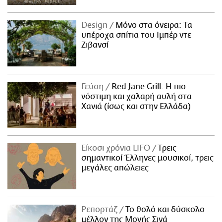
Design
Μόνο στα όνειρα: Τα
υπέροχα σπίτια του Ιμπέρ ντε
Ζιβανσί
Γεύση
Red Jane Grill: Η πιο
νόστιμη και χαλαρή αυλή στα
Χανιά (ίσως και στην Ελλάδα)
Είκοσι χρόνια LIFO
Tρεις
σημαντικοί Έλληνες μουσικοί, τρεις
μεγάλες απώλειες
Ρεπορτάζ
Το θολό και δύσκολο
μέλλον της Μονής Σινά