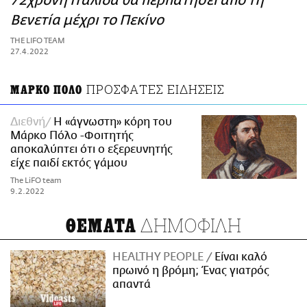
72χρονη Ιταλίδα θα περπατήσει από τη
ΑΜΠΑ
Βενετία μέχρι το Πεκίνο
PRINT
THE LIFO TEAM
27.4.2022
ΠΡΟΣΦΑΤΕΣ ΕΙΔΗΣΕΙΣ
ΜΑΡΚΟ ΠΟΛΟ
Διεθνή
Η «άγνωστη» κόρη του
Μάρκο Πόλο -Φοιτητής
αποκαλύπτει ότι ο εξερευνητής
είχε παιδί εκτός γάμου
The LiFO team
9.2.2022
ΔΗΜΟΦΙΛΗ
ΘΕΜΑΤΑ
HEALTHY PEOPLE
Είναι καλό
πρωινό η βρόμη; Ένας γιατρός
απαντά