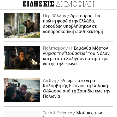
ΔΗΜΟΦΙΛΗ
ΕΙΔΗΣΕΙΣ
Περιβάλλον
Αρκτούρος: Για
πρώτη φορά στην Ελλάδα,
αρκούδες υποβλήθηκαν σε
λαπαροσκοπική ωοθηκεκτομή
Πολιτισμός
Η Σαμάνθα Μόρτον
γύρισε την “Οδύσσεια” του Νόλαν
και μετά το Χόλιγουντ σταμάτησε
να της τηλεφωνεί
Διεθνή
55 ώρες στο νερό:
Κολυμβητής διέσχισε τη Βαλτική
Θάλασσα από τη Σουηδία έως την
Πολωνία
Τech & Science
Μούμιες των