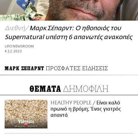
ΑΜΠΑ
PRINT
Διεθνή
Μαρκ Σέπαρντ: Ο ηθοποιός του
Supernatural υπέστη 6 απανωτές ανακοπές
LIFO NEWSROOM
4.12.2023
ΠΡΟΣΦΑΤΕΣ ΕΙΔΗΣΕΙΣ
ΜΑΡΚ ΣΕΠΑΡΝΤ
ΔΗΜΟΦΙΛΗ
ΘΕΜΑΤΑ
HEALTHY PEOPLE
Είναι καλό
πρωινό η βρόμη; Ένας γιατρός
απαντά