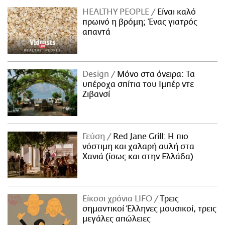
HEALTHY PEOPLE
Είναι καλό
πρωινό η βρόμη; Ένας γιατρός
απαντά
Design
Μόνο στα όνειρα: Τα
υπέροχα σπίτια του Ιμπέρ ντε
Ζιβανσί
Γεύση
Red Jane Grill: Η πιο
νόστιμη και χαλαρή αυλή στα
Χανιά (ίσως και στην Ελλάδα)
Είκοσι χρόνια LIFO
Tρεις
σημαντικοί Έλληνες μουσικοί, τρεις
μεγάλες απώλειες