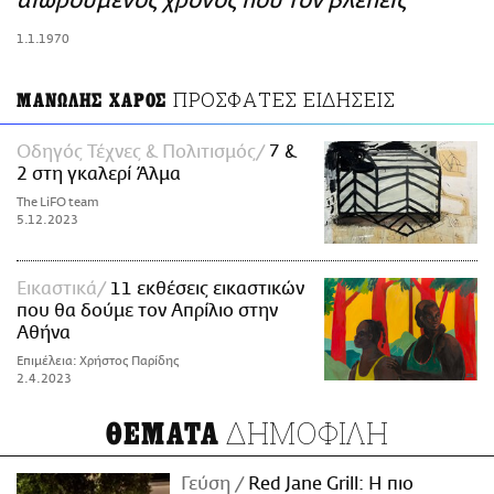
αιωρούμενος χρόνος που τον βλέπεις
ΑΜΠΑ
1.1.1970
PRINT
ΠΡΟΣΦΑΤΕΣ ΕΙΔΗΣΕΙΣ
ΜΑΝΩΛΗΣ ΧΑΡΟΣ
Οδηγός Τέχνες & Πολιτισμός
7 &
2 στη γκαλερί Άλμα
The LiFO team
5.12.2023
Εικαστικά
11 εκθέσεις εικαστικών
που θα δούμε τον Απρίλιο στην
Αθήνα
Επιμέλεια: Χρήστος Παρίδης
2.4.2023
ΔΗΜΟΦΙΛΗ
ΘΕΜΑΤΑ
Γεύση
Red Jane Grill: Η πιο