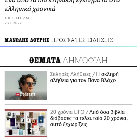
Ένα από τα πιό κτηνώδη εγκλήματα στα
ΑΜΠΑ
ελληνικά χρονικά
PRINT
THE LIFO TEAM
23.1.2022
ΠΡΟΣΦΑΤΕΣ ΕΙΔΗΣΕΙΣ
ΜΑΝΩΛΗΣ ΔΟΥΡΗΣ
ΔΗΜΟΦΙΛΗ
ΘΕΜΑΤΑ
Σκληρές Αλήθειες
H σκληρή
αλήθεια για τον Πάνο Βλάχο
20 χρόνια LiFO
Από όσα βιβλία
διάβασες τα τελευταία 20 χρόνια,
αυτό ξεχωρίζεις