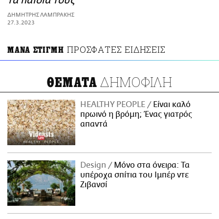
τα παιδιά τους
ΑΜΠΑ
ΔΗΜΗΤΡΗΣ ΛΑΜΠΡΑΚΗΣ
PRINT
27.3.2023
ΠΡΟΣΦΑΤΕΣ ΕΙΔΗΣΕΙΣ
ΜΑΝΑ ΣΤΙΓΜΗ
ΔΗΜΟΦΙΛΗ
ΘΕΜΑΤΑ
HEALTHY PEOPLE
Είναι καλό
πρωινό η βρόμη; Ένας γιατρός
απαντά
Design
Μόνο στα όνειρα: Τα
υπέροχα σπίτια του Ιμπέρ ντε
Ζιβανσί