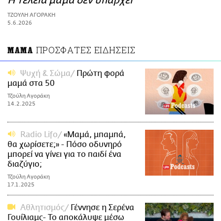
Η τέλεια μαμά δεν υπάρχει
ΑΜΠΑ
ΤΖΟΥΛΗ ΑΓΟΡΑΚΗ
PRINT
5.6.2026
ΠΡΟΣΦΑΤΕΣ ΕΙΔΗΣΕΙΣ
ΜΑΜΑ
Ψυχή & Σώμα
Πρώτη φορά
μαμά στα 50
Τζούλη Αγοράκη
14.2.2025
Radio Lifo
«Μαμά, μπαμπά,
θα χωρίσετε;» - Πόσο οδυνηρό
μπορεί να γίνει για το παιδί ένα
διαζύγιο;
Τζούλη Αγοράκη
17.1.2025
Αθλητισμός
Γέννησε η Σερένα
Γουίλιαμς- Το αποκάλυψε μέσω