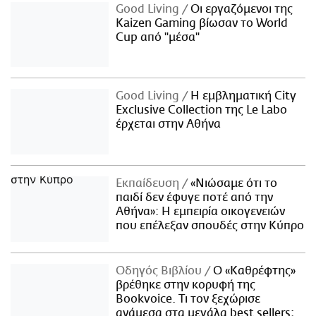
Good Living
Οι εργαζόμενοι της
Kaizen Gaming βίωσαν το World
Cup από "μέσα"
Good Living
Η εμβληματική City
Exclusive Collection της Le Labo
έρχεται στην Αθήνα
Εκπαίδευση
«Νιώσαμε ότι το
παιδί δεν έφυγε ποτέ από την
Αθήνα»: Η εμπειρία οικογενειών
που επέλεξαν σπουδές στην Κύπρο
Οδηγός Βιβλίου
Ο «Καθρέφτης»
βρέθηκε στην κορυφή της
Bookvoice. Τι τον ξεχώρισε
ανάμεσα στα μεγάλα best sellers;