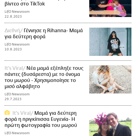
βίντεο στο TikTok
LifO Newsroom
22.8.2023
Διεθνή
Γέννησε η Rihanna- Μαμά
για δεύτερη φορά
LifO Newsroom
10.8.2023
It's Viral
Νέα μαμά εξέπληξε τους
πάντες (δυσάρεστα) με το όνομα
του μωρού - Χρησιμοποίησε το
μισό αλφάβητο
LifO Newsroom
29.7.2023
It's Viral
Μαμά για δεύτερη
φορά η πριγκίπισσα Ευγενία- Η
πρώτη φωτογραφία του μωρού
LifO Newsroom