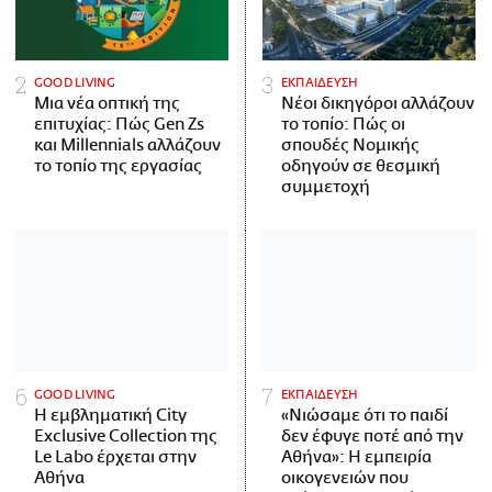
GOOD LIVING
ΕΚΠΑΙΔΕΥΣΗ
Μια νέα οπτική της
Νέοι δικηγόροι αλλάζουν
επιτυχίας: Πώς Gen Zs
το τοπίο: Πώς οι
και Millennials αλλάζουν
σπουδές Νομικής
το τοπίο της εργασίας
οδηγούν σε θεσμική
συμμετοχή
GOOD LIVING
ΕΚΠΑΙΔΕΥΣΗ
Η εμβληματική City
«Νιώσαμε ότι το παιδί
Exclusive Collection της
δεν έφυγε ποτέ από την
Le Labo έρχεται στην
Αθήνα»: Η εμπειρία
Αθήνα
οικογενειών που