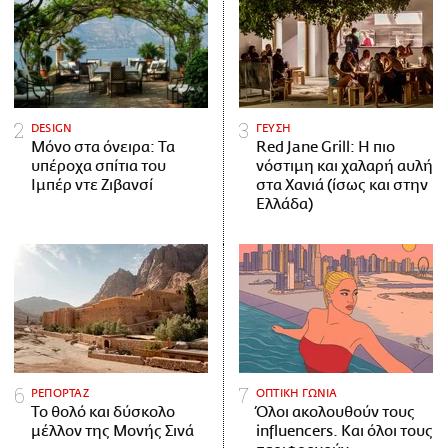
DESIGN
ΓΕΥΣΗ
Μόνο στα όνειρα: Τα
Red Jane Grill: Η πιο
υπέροχα σπίτια του
νόστιμη και χαλαρή αυλή
Ιμπέρ ντε Ζιβανσί
στα Χανιά (ίσως και στην
Ελλάδα)
ΡΕΠΟΡΤΑΖ
ΟΠΤΙΚΗ ΓΩΝΙΑ
Το θολό και δύσκολο
Όλοι ακολουθούν τους
μέλλον της Μονής Σινά
influencers. Και όλοι τους