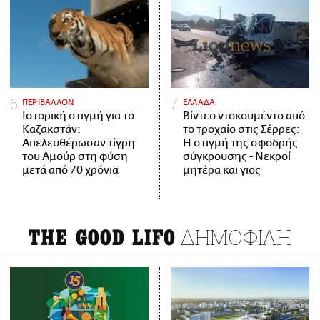
ΠΕΡΙΒΑΛΛΟΝ
ΕΛΛΑΔΑ
Ιστορική στιγμή για το
Βίντεο ντοκουμέντο από
Καζακστάν:
το τροχαίο στις Σέρρες:
Απελευθέρωσαν τίγρη
Η στιγμή της σφοδρής
του Αμούρ στη φύση
σύγκρουσης - Νεκροί
μετά από 70 χρόνια
μητέρα και γιος
ΔΗΜΟΦΙΛΗ
THE GOOD LIFO