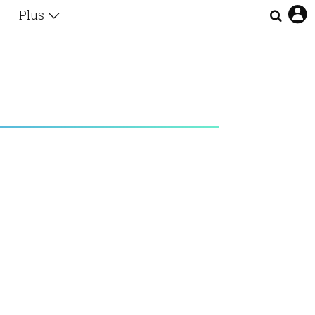
Plus
Θέματα
Συνεντεύξεις
Videos
τα
Αφιερώματα
Ζώδια
Εξομολογήσεις
Blogs
η
Οι Αθηναίοι
Απώλειες
Lgbtqi+
Επιλογές