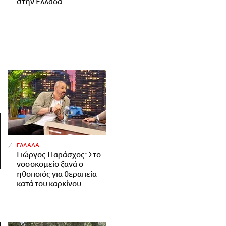
στην Ελλάδα
ΕΛΛΑΔΑ
Γιώργος Παράσχος: Στο
νοσοκομείο ξανά ο
ηθοποιός για θεραπεία
κατά του καρκίνου