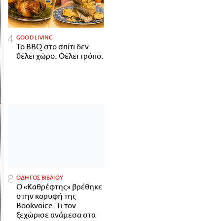
GOOD LIVING
Το BBQ στο σπίτι δεν
θέλει χώρο. Θέλει τρόπο.
ΟΔΗΓΟΣ ΒΙΒΛΙΟΥ
Ο «Καθρέφτης» βρέθηκε
στην κορυφή της
Bookvoice. Τι τον
ξεχώρισε ανάμεσα στα