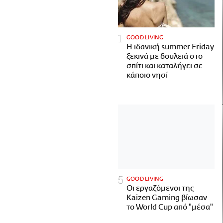
GOOD LIVING
Η ιδανική summer Friday
ξεκινά με δουλειά στο
σπίτι και καταλήγει σε
κάποιο νησί
GOOD LIVING
Οι εργαζόμενοι της
Kaizen Gaming βίωσαν
το World Cup από "μέσα"