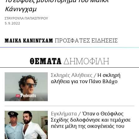
το ευφυές μυθιστόρημα του Μάικλ
ΑΜΠΑ
Κάνινγχαμ
PRINT
ΣΤΑΥΡΟΥΛΑ ΠΑΠΑΣΠΥΡΟΥ
5.9.2022
ΠΡΟΣΦΑΤΕΣ ΕΙΔΗΣΕΙΣ
ΜΑΙΚΛ ΚΑΝΙΝΓΧΑΜ
ΔΗΜΟΦΙΛΗ
ΘΕΜΑΤΑ
Σκληρές Αλήθειες
H σκληρή
αλήθεια για τον Πάνο Βλάχο
Εγκλήματα
Όταν ο Θεόφιλος
Σεχίδης δολοφόνησε και τεμάχισε
πέντε μέλη της οικογένειάς του