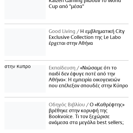
Kaizen Gaming βίωσαν το World
Cup από "μέσα"
Good Living
Η εμβληματική City
Exclusive Collection της Le Labo
έρχεται στην Αθήνα
Εκπαίδευση
«Νιώσαμε ότι το
παιδί δεν έφυγε ποτέ από την
Αθήνα»: Η εμπειρία οικογενειών
που επέλεξαν σπουδές στην Κύπρο
Οδηγός Βιβλίου
Ο «Καθρέφτης»
βρέθηκε στην κορυφή της
Bookvoice. Τι τον ξεχώρισε
ανάμεσα στα μεγάλα best sellers;