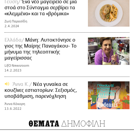
Γεύση
Ένα νέο μαγειρείο σε μια
στοά στο Σύνταγμα σερβίρει τα
«κλεμμένα» και τα «βρόμικα»
Ζωή Παρασίδη
2.4.2024
Ελλάδα
Μάνη: Αυτοκτόνησε ο
γιος της Μαίρης Παναγάκου- Το
μήνυμα της τηλεοπτικής
μαγείρισσας
LifO Newsroom
14.2.2023
Άννα Κ.
Νέα γυναίκα σε
κουζίνες εστιατορίων: Σεξισμός,
υποβάθμιση, παρενόχληση
Άννα Κόκορη
13.6.2022
ΔΗΜΟΦΙΛΗ
ΘΕΜΑΤΑ