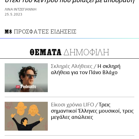
στέκι του κέντρου που μοιάζει με απόδραση
ΑΜΠΑ
ΛΙΝΑ ΙΝΤΖΕΓΙΑΝΝΗ
PRINT
25.5.2023
ΠΡΟΣΦΑΤΕΣ ΕΙΔΗΣΕΙΣ
Μ8
ΔΗΜΟΦΙΛΗ
ΘΕΜΑΤΑ
Σκληρές Αλήθειες
H σκληρή
αλήθεια για τον Πάνο Βλάχο
Είκοσι χρόνια LIFO
Tρεις
σημαντικοί Έλληνες μουσικοί, τρεις
μεγάλες απώλειες