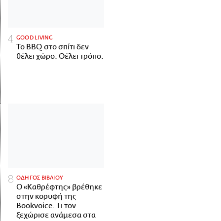
GOOD LIVING
Το BBQ στο σπίτι δεν
θέλει χώρο. Θέλει τρόπο.
ΟΔΗΓΟΣ ΒΙΒΛΙΟΥ
Ο «Καθρέφτης» βρέθηκε
στην κορυφή της
Bookvoice. Τι τον
ξεχώρισε ανάμεσα στα