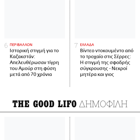
ΠΕΡΙΒΑΛΛΟΝ
ΕΛΛΑΔΑ
Ιστορική στιγμή για το
Βίντεο ντοκουμέντο από
Καζακστάν:
το τροχαίο στις Σέρρες:
Απελευθέρωσαν τίγρη
Η στιγμή της σφοδρής
του Αμούρ στη φύση
σύγκρουσης - Νεκροί
μετά από 70 χρόνια
μητέρα και γιος
ΔΗΜΟΦΙΛΗ
THE GOOD LIFO