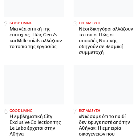
GOOD LIVING
ΕΚΠΑΙΔΕΥΣΗ
Μια νέα οπτική της
Νέοι δικηγόροι αλλάζουν
επιτυχίας: Πώς Gen Zs
το τοπίο: Πώς οι
και Millennials αλλάζουν
σπουδές Νομικής
το τοπίο της εργασίας
οδηγούν σε θεσμική
συμμετοχή
GOOD LIVING
ΕΚΠΑΙΔΕΥΣΗ
Η εμβληματική City
«Νιώσαμε ότι το παιδί
Exclusive Collection της
δεν έφυγε ποτέ από την
Le Labo έρχεται στην
Αθήνα»: Η εμπειρία
Αθήνα
οικογενειών που