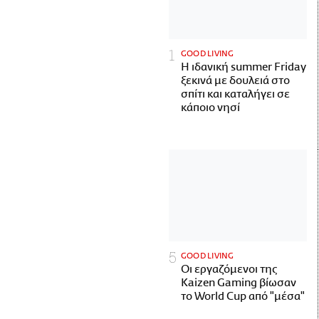
GOOD LIVING
Η ιδανική summer Friday
ξεκινά με δουλειά στο
σπίτι και καταλήγει σε
κάποιο νησί
GOOD LIVING
Οι εργαζόμενοι της
Kaizen Gaming βίωσαν
το World Cup από "μέσα"