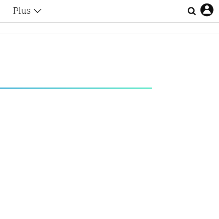
Plus
Θέματα
Συνεντεύξεις
Videos
τα
Αφιερώματα
Ζώδια
Εξομολογήσεις
Blogs
η
Οι Αθηναίοι
Απώλειες
Lgbtqi+
Επιλογές