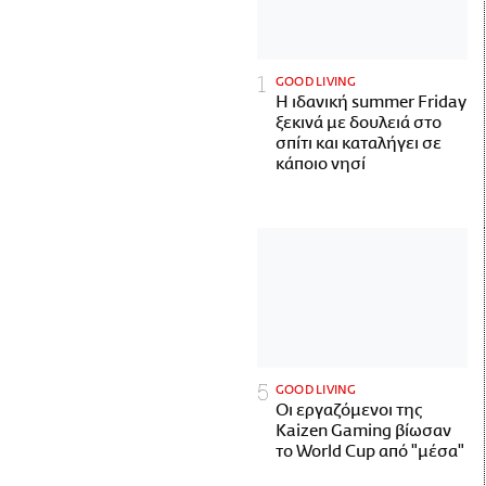
GOOD LIVING
Η ιδανική summer Friday
ξεκινά με δουλειά στο
σπίτι και καταλήγει σε
κάποιο νησί
GOOD LIVING
Οι εργαζόμενοι της
Kaizen Gaming βίωσαν
το World Cup από "μέσα"