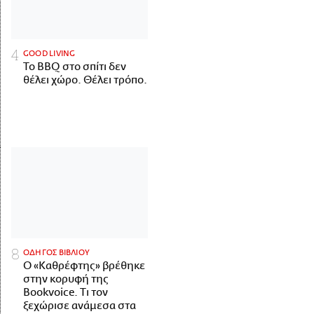
GOOD LIVING
Το BBQ στο σπίτι δεν
θέλει χώρο. Θέλει τρόπο.
ΟΔΗΓΟΣ ΒΙΒΛΙΟΥ
Ο «Καθρέφτης» βρέθηκε
στην κορυφή της
Bookvoice. Τι τον
ξεχώρισε ανάμεσα στα