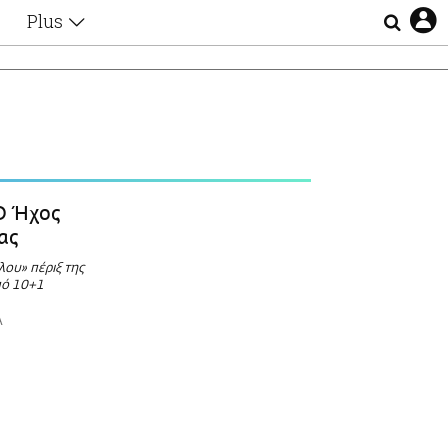
Plus
Θέματα
Συνεντεύξεις
Videos
τα
Αφιερώματα
Ζώδια
Εξομολογήσεις
Blogs
η
 Ήχος
Οι Αθηναίοι
ας
Απώλειες
ου» πέριξ της
Lgbtqi+
πό 10+1
Επιλογές
Α