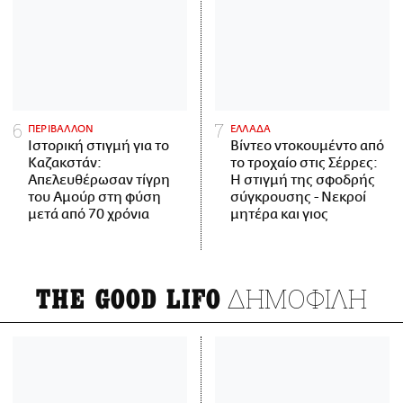
ΠΕΡΙΒΑΛΛΟΝ
ΕΛΛΑΔΑ
Ιστορική στιγμή για το
Βίντεο ντοκουμέντο από
Καζακστάν:
το τροχαίο στις Σέρρες:
Απελευθέρωσαν τίγρη
Η στιγμή της σφοδρής
του Αμούρ στη φύση
σύγκρουσης - Νεκροί
μετά από 70 χρόνια
μητέρα και γιος
ΔΗΜΟΦΙΛΗ
THE GOOD LIFO