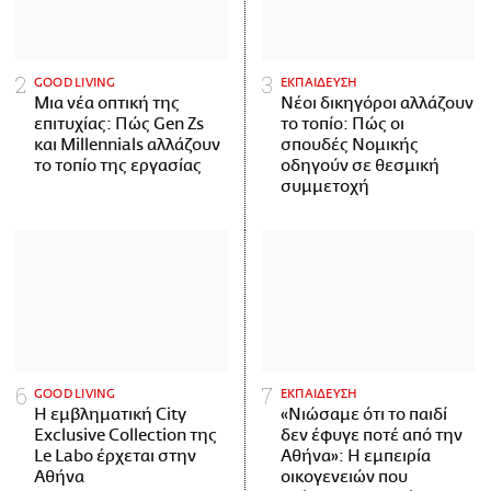
GOOD LIVING
ΕΚΠΑΙΔΕΥΣΗ
Μια νέα οπτική της
Νέοι δικηγόροι αλλάζουν
επιτυχίας: Πώς Gen Zs
το τοπίο: Πώς οι
και Millennials αλλάζουν
σπουδές Νομικής
το τοπίο της εργασίας
οδηγούν σε θεσμική
συμμετοχή
GOOD LIVING
ΕΚΠΑΙΔΕΥΣΗ
Η εμβληματική City
«Νιώσαμε ότι το παιδί
Exclusive Collection της
δεν έφυγε ποτέ από την
Le Labo έρχεται στην
Αθήνα»: Η εμπειρία
Αθήνα
οικογενειών που