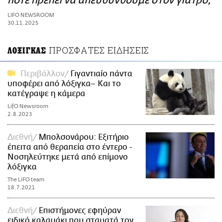
πότε πρέπει να απευθυνθούμε στον γιατρό;
ΑΜΠΑ
LIFO NEWSROOM
PRINT
30.11.2025
ΠΡΟΣΦΑΤΕΣ ΕΙΔΗΣΕΙΣ
ΛΟΞΙΓΚΑΣ
Περιβάλλον
Γιγαντιαίο πάντα
υποφέρει από λόξιγκα– Και το
κατέγραψε η κάμερα
LifO Newsroom
2.8.2023
Διεθνή
Μπολσονάρου: Εξιτήριο
έπειτα από θεραπεία στο έντερο -
Νοσηλεύτηκε μετά από επίμονο
λόξιγκα
The LiFO team
18.7.2021
Διεθνή
Επιστήμονες εφηύραν
ειδικό καλαμάκι που σταματά τον