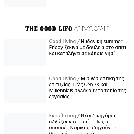
ΔΗΜΟΦΙΛΗ
THE GOOD LIFO
Good Living
Η ιδανική summer
Friday ξεκινά με δουλειά στο σπίτι
και καταλήγει σε κάποιο νησί
Good Living
Μια νέα οπτική της
επιτυχίας: Πώς Gen Zs και
Millennials αλλάζουν το τοπίο της
εργασίας
Εκπαίδευση
Νέοι δικηγόροι
αλλάζουν το τοπίο: Πώς οι
σπουδές Νομικής οδηγούν σε
θεσμική συμμετοχή