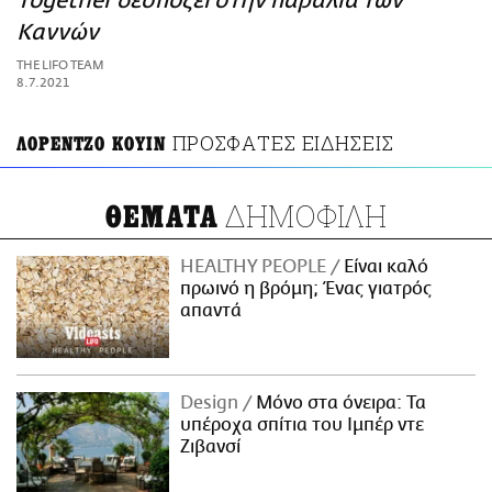
Together δεσπόζει στην παραλία των
ΑΜΠΑ
Καννών
PRINT
THE LIFO TEAM
8.7.2021
ΠΡΟΣΦΑΤΕΣ ΕΙΔΗΣΕΙΣ
ΛΟΡΕΝΤΖΟ ΚΟΥΙΝ
ΔΗΜΟΦΙΛΗ
ΘΕΜΑΤΑ
HEALTHY PEOPLE
Είναι καλό
πρωινό η βρόμη; Ένας γιατρός
απαντά
Design
Μόνο στα όνειρα: Τα
υπέροχα σπίτια του Ιμπέρ ντε
Ζιβανσί