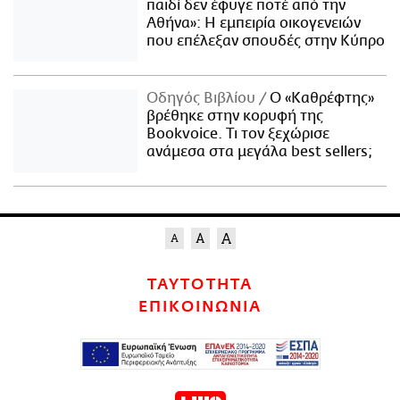
παιδί δεν έφυγε ποτέ από την
Αθήνα»: Η εμπειρία οικογενειών
που επέλεξαν σπουδές στην Κύπρο
Οδηγός Βιβλίου
Ο «Καθρέφτης»
βρέθηκε στην κορυφή της
Bookvoice. Τι τον ξεχώρισε
ανάμεσα στα μεγάλα best sellers;
ΤΑΥΤΟΤΗΤΑ
ΕΠΙΚΟΙΝΩΝΙΑ