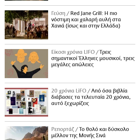
Γεύση
Red Jane Grill: Η πιο
νόστιμη και χαλαρή αυλή στα
Χανιά (ίσως και στην Ελλάδα)
Είκοσι χρόνια LIFO
Tρεις
σημαντικοί Έλληνες μουσικοί, τρεις
μεγάλες απώλειες
20 χρόνια LiFO
Από όσα βιβλία
διάβασες τα τελευταία 20 χρόνια,
αυτό ξεχωρίζεις
Ρεπορτάζ
Το θολό και δύσκολο
μέλλον της Μονής Σινά