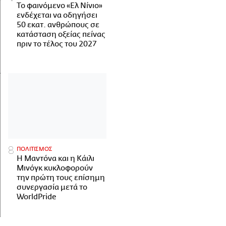
Το φαινόμενο «Ελ Νίνιο»
ενδέχεται να οδηγήσει
50 εκατ. ανθρώπους σε
κατάσταση οξείας πείνας
πριν το τέλος του 2027
ΠΟΛΙΤΙΣΜΟΣ
Η Μαντόνα και η Κάιλι
Μινόγκ κυκλοφορούν
την πρώτη τους επίσημη
συνεργασία μετά το
WorldPride