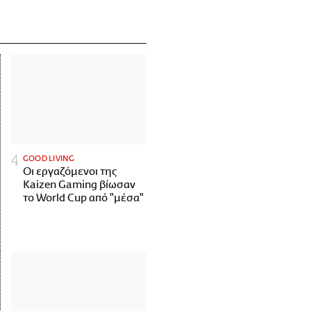
GOOD LIVING
Οι εργαζόμενοι της
Kaizen Gaming βίωσαν
το World Cup από "μέσα"