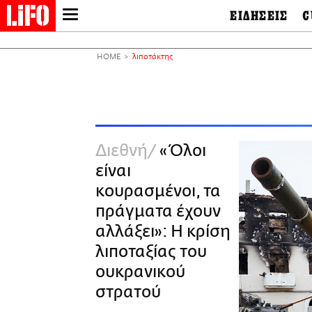
ΕΙΔΗΣΕΙΣ
C
LIFO SHOP
Ελλάδα
Ο
Διεθνή
Μ
NEWSLETTER
HOME
λιποτάκτης
Πολιτική
Θ
ΜΙΚΡΟΠΡΑΓΜΑΤΑ
Οικονομία
Ει
THE GOOD LIFO
Πολιτισμός
Βι
LIFOLAND
Αθλητισμός
Αρ
CITY GUIDE
& 
Περιβάλλον
Διεθνή
«Όλοι
D
ΑΜΠΑ
TV & Media
Φ
είναι
PRINT
Tech &
Science
κουρασμένοι, τα
European Lifo
πράγματα έχουν
αλλάξει»: Η κρίση
λιποταξίας του
ουκρανικού
στρατού