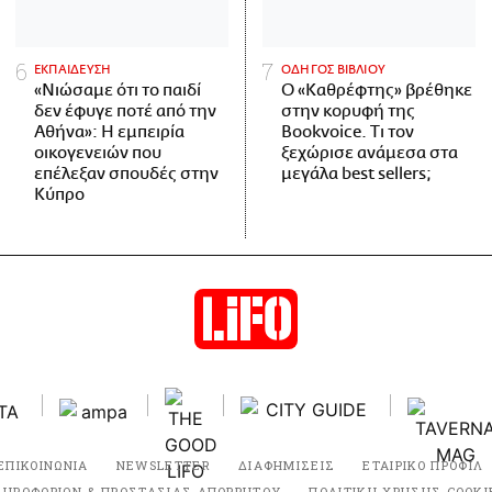
ΕΚΠΑΙΔΕΥΣΗ
ΟΔΗΓΟΣ ΒΙΒΛΙΟΥ
«Νιώσαμε ότι το παιδί
Ο «Καθρέφτης» βρέθηκε
δεν έφυγε ποτέ από την
στην κορυφή της
Αθήνα»: Η εμπειρία
Bookvoice. Τι τον
οικογενειών που
ξεχώρισε ανάμεσα στα
επέλεξαν σπουδές στην
μεγάλα best sellers;
Κύπρο
ΕΠΙΚΟΙΝΩΝΙΑ
NEWSLETTER
ΔΙΑΦΗΜΙΣΕΙΣ
ΕΤΑΙΡΙΚΟ ΠΡΟΦΙΛ
ΛΗΡΟΦΟΡΙΩΝ & ΠΡΟΣΤΑΣΙΑΣ ΑΠΟΡΡΗΤΟΥ
ΠΟΛΙΤΙΚΗ ΧΡΗΣΗΣ COOKI