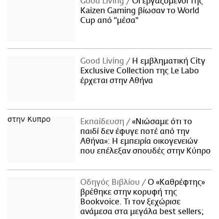
Good Living
Οι εργαζόμενοι της
Kaizen Gaming βίωσαν το World
Cup από "μέσα"
Good Living
Η εμβληματική City
Exclusive Collection της Le Labo
έρχεται στην Αθήνα
Εκπαίδευση
«Νιώσαμε ότι το
παιδί δεν έφυγε ποτέ από την
Αθήνα»: Η εμπειρία οικογενειών
που επέλεξαν σπουδές στην Κύπρο
Οδηγός Βιβλίου
Ο «Καθρέφτης»
βρέθηκε στην κορυφή της
Bookvoice. Τι τον ξεχώρισε
ανάμεσα στα μεγάλα best sellers;