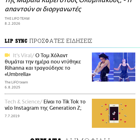
της Μαράια Κάρεϊ στους Ολυμπιακούς; - Τι
ΑΜΠΑ
απαντούν οι διοργανωτές
PRINT
THE LIFO TEAM
8.2.2026
ΠΡΟΣΦΑΤΕΣ ΕΙΔΗΣΕΙΣ
LIP SYNC
It's Viral
Ο Τομ Χόλαντ
θυμάται την ημέρα που ντύθηκε
Rihanna και τραγούδησε το
«Umbrella»
The LiFO team
6.8.2025
Τech & Science
Είναι το Tik Tok το
νέο Instagram της Generation Z;
7.7.2019