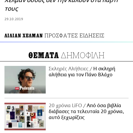
Χέλμαν όσους δεν την καλούν στα παρτι
ΑΜΠΑ
τους
PRINT
29.10.2019
ΠΡΟΣΦΑΤΕΣ ΕΙΔΗΣΕΙΣ
ΛΙΛΙΑΝ ΧΕΛΜΑΝ
ΔΗΜΟΦΙΛΗ
ΘΕΜΑΤΑ
Σκληρές Αλήθειες
H σκληρή
αλήθεια για τον Πάνο Βλάχο
20 χρόνια LiFO
Από όσα βιβλία
διάβασες τα τελευταία 20 χρόνια,
αυτό ξεχωρίζεις