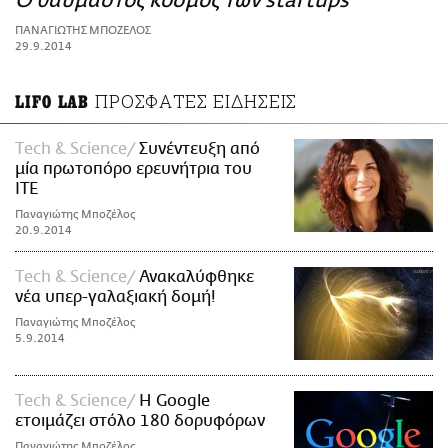
Ο θαυμαστός κόσμος των startups
ΑΜΠΑ
ΠΑΝΑΓΙΩΤΗΣ ΜΠΟΖΕΛΟΣ
PRINT
29.9.2014
ΠΡΟΣΦΑΤΕΣ ΕΙΔΗΣΕΙΣ
LIFO LAB
Τech & Science
Συνέντευξη από
μία πρωτοπόρο ερευνήτρια του
ΙΤΕ
Παναγιώτης Μποζέλος
20.9.2014
Τech & Science
Ανακαλύφθηκε
νέα υπερ-γαλαξιακή δομή!
Παναγιώτης Μποζέλος
5.9.2014
Τech & Science
Η Google
ετοιμάζει στόλο 180 δορυφόρων
Παναγιώτης Μποζέλος