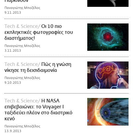
Πάρκινσον
Παναγιώτης Μποζέλος
9.11.2013
Τech & Science
Οι 10 πιο
εκπληκτικές φωτογραφίες του
διαστήματος!
Παναγιώτης Μποζέλος
3.11.2013
Τech & Science
Πώς η γνώση
νίκησε τη δεισιδαιμονία
Παναγιώτης Μποζέλος
9.10.2013
Τech & Science
Η NASA
επιβεβαιώνει: το Voyager I
ταξιδεύει πλέον στο διαστρικό
κενό
Παναγιώτης Μποζέλος
13.9.2013