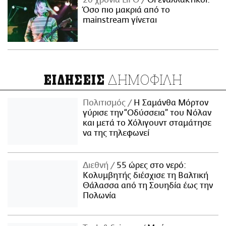
20 χρόνια LiFO
Οι εναλλακτικοί:
Όσο πιο μακριά από το
mainstream γίνεται
ΔΗΜΟΦΙΛΗ
ΕΙΔΗΣΕΙΣ
Πολιτισμός
Η Σαμάνθα Μόρτον
γύρισε την “Οδύσσεια” του Νόλαν
και μετά το Χόλιγουντ σταμάτησε
να της τηλεφωνεί
Διεθνή
55 ώρες στο νερό:
Κολυμβητής διέσχισε τη Βαλτική
Θάλασσα από τη Σουηδία έως την
Πολωνία