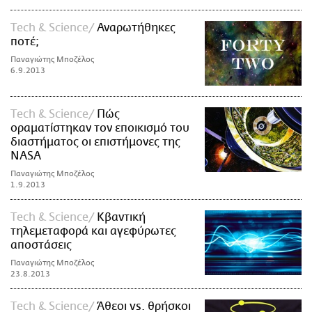
Τech & Science
Αναρωτήθηκες
ποτέ;
Παναγιώτης Μποζέλος
6.9.2013
Τech & Science
Πώς
οραματίστηκαν τον εποικισμό του
διαστήματος οι επιστήμονες της
NASA
Παναγιώτης Μποζέλος
1.9.2013
Τech & Science
Κβαντική
τηλεμεταφορά και αγεφύρωτες
αποστάσεις
Παναγιώτης Μποζέλος
23.8.2013
Τech & Science
Άθεοι vs. θρήσκοι