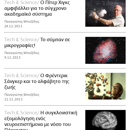
Τech & Science
Ο Πίτερ Χιγκς
αμφιβάλλει για το σύγχρονο
ακαδημαϊκό σύστημα
Παναγιώτης Μποζέλος
24.12.2013
Τech & Science
Το σύμπαν σε
μικρογραφίες!
Παναγιώτης Μποζέλος
9.12.2013
Τech & Science
Ο Φρέντερικ
Σάνγκερ και το αλφάβητο της
ζωής
Παναγιώτης Μποζέλος
21.11.2013
Τech & Science
Η συγκλονιστική
εξομολόγηση ενός
νευροεπιστήμονα με νόσο του