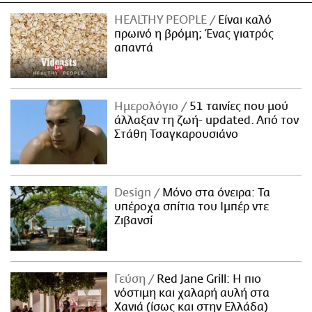
HEALTHY PEOPLE
Είναι καλό
πρωινό η βρόμη; Ένας γιατρός
απαντά
Ημερολόγιο
51 ταινίες που μού
άλλαξαν τη ζωή- updated. Aπό τον
Στάθη Τσαγκαρουσιάνο
Design
Μόνο στα όνειρα: Τα
υπέροχα σπίτια του Ιμπέρ ντε
Ζιβανσί
Γεύση
Red Jane Grill: Η πιο
νόστιμη και χαλαρή αυλή στα
Χανιά (ίσως και στην Ελλάδα)