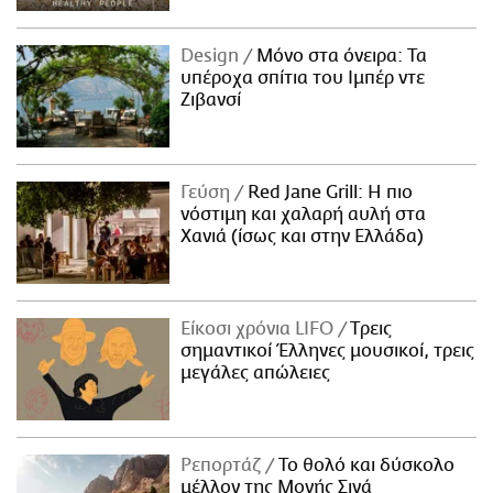
Design
Μόνο στα όνειρα: Τα
υπέροχα σπίτια του Ιμπέρ ντε
Ζιβανσί
Γεύση
Red Jane Grill: Η πιο
νόστιμη και χαλαρή αυλή στα
Χανιά (ίσως και στην Ελλάδα)
Είκοσι χρόνια LIFO
Tρεις
σημαντικοί Έλληνες μουσικοί, τρεις
μεγάλες απώλειες
Ρεπορτάζ
Το θολό και δύσκολο
μέλλον της Μονής Σινά