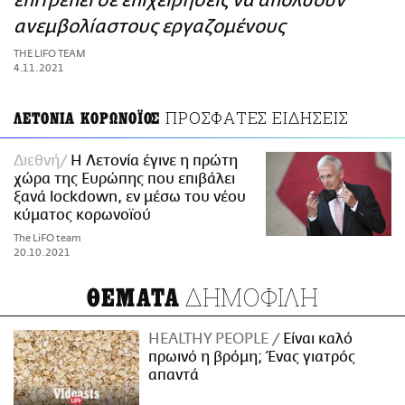
επιτρέπει σε επιχειρήσεις να απολύουν
ΑΜΠΑ
ανεμβολίαστους εργαζομένους
PRINT
THE LIFO TEAM
4.11.2021
ΠΡΟΣΦΑΤΕΣ ΕΙΔΗΣΕΙΣ
ΛΕΤΟΝΙΑ ΚΟΡΩΝΟΪΟΣ
Διεθνή
Η Λετονία έγινε η πρώτη
χώρα της Ευρώπης που επιβάλει
ξανά lockdown, εν μέσω του νέου
κύματος κορωνοϊού
The LiFO team
20.10.2021
ΔΗΜΟΦΙΛΗ
ΘΕΜΑΤΑ
HEALTHY PEOPLE
Είναι καλό
πρωινό η βρόμη; Ένας γιατρός
απαντά